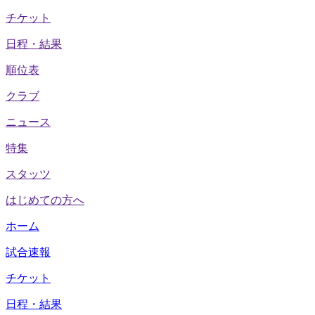
チケット
日程・結果
順位表
クラブ
ニュース
特集
スタッツ
はじめての方へ
ホーム
試合速報
チケット
日程・結果