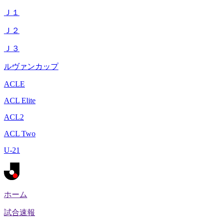
Ｊ１
Ｊ２
Ｊ３
ルヴァンカップ
ACLE
ACL Elite
ACL2
ACL Two
U-21
ホーム
試合速報