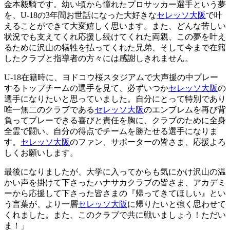
金本毅騎です。幼い頃から憧れたプロサッカー選手という夢
を、U-18の3年間お世話になった大好きな
セレッソ大阪
で叶
えることができて大変嬉しく思います。また、どんな苦しい
状況でも支えてくれ応援し続けてくれた両親、この夢を叶え
るために沢山の犠牲を払ってくれた兄弟、そして今まで在籍
したクラブと指導者の方々には感謝しきれません。
U-18在籍時に、ヨドコウ桜スタジアムで大声援の中プレー
するトップチームの選手を見て、必ずいつか
セレッソ大阪
の
選手になりたいと思っていました。自分にとって特別であり
唯一無二のクラブである
セレッソ大阪
のエンブレムを再び背
負ってプレーできる喜びと責任を胸に、クラブのために全身
全霊で闘い、自分の得点でチームを勝たせる選手になりま
す。
セレッソ大阪
のファン、サポーターの皆さま、応援よろ
しくお願いします。
最後になりましたが、大学に入ってからも気にかけ沢山の温
かい声を掛けて下さったハナサカクラブの皆さま、アカデミ
ーから応援して下さった皆さまの『帰ってきてほしい』とい
う言葉が、より一層
セレッソ大阪
に帰りたいと強く思わせて
くれました。また、このクラブで共に戦いましょう！ただい
ま！」