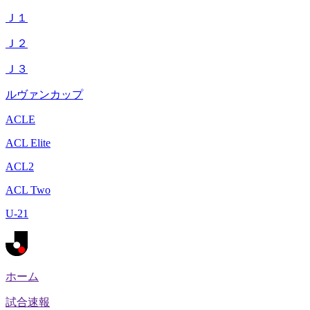
Ｊ１
Ｊ２
Ｊ３
ルヴァンカップ
ACLE
ACL Elite
ACL2
ACL Two
U-21
ホーム
試合速報