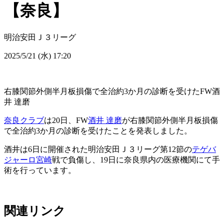
【奈良】
明治安田Ｊ３リーグ
2025/5/21 (水) 17:20
右膝関節外側半月板損傷で全治約3か月の診断を受けたFW酒
井 達磨
奈良クラブ
は20日、FW
酒井 達磨
が右膝関節外側半月板損傷
で全治約3か月の診断を受けたことを発表しました。
酒井は6日に開催された明治安田Ｊ３リーグ第12節の
テゲバ
ジャーロ宮崎
戦で負傷し、19日に奈良県内の医療機関にて手
術を行っています。
関連リンク