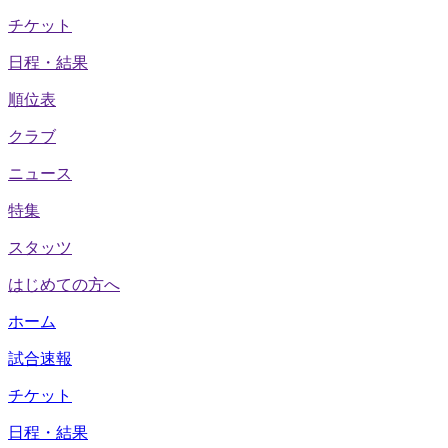
チケット
日程・結果
順位表
クラブ
ニュース
特集
スタッツ
はじめての方へ
ホーム
試合速報
チケット
日程・結果