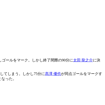
しゴールをマーク。しかし終了間際の90分に
太田 龍之介
に決
してしまう。しかし75分に
髙澤 優也
が同点ゴールをマークす
となった。