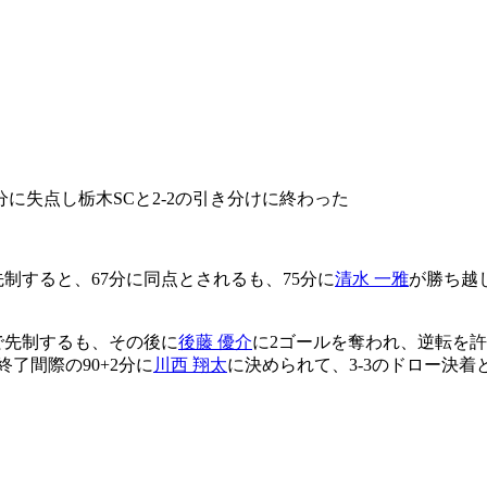
に失点し栃木SCと2-2の引き分けに終わった
制すると、67分に同点とされるも、75分に
清水 一雅
が勝ち越
で先制するも、その後に
後藤 優介
に2ゴールを奪われ、逆転を許
了間際の90+2分に
川西 翔太
に決められて、3-3のドロー決着