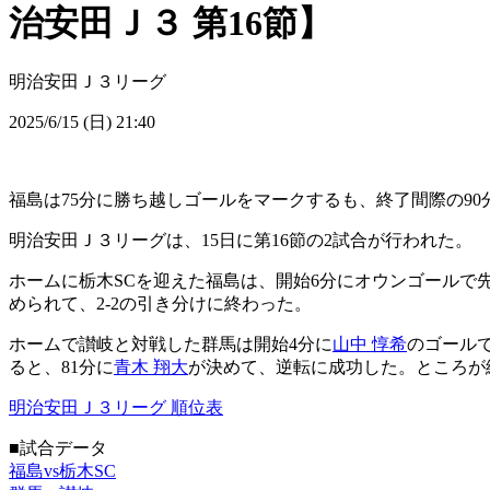
治安田Ｊ３ 第16節】
明治安田Ｊ３リーグ
2025/6/15 (日) 21:40
福島は75分に勝ち越しゴールをマークするも、終了間際の90分
明治安田Ｊ３リーグは、15日に第16節の2試合が行われた。
ホームに栃木SCを迎えた福島は、開始6分にオウンゴールで先
められて、2-2の引き分けに終わった。
ホームで讃岐と対戦した群馬は開始4分に
山中 惇希
のゴール
ると、81分に
青木 翔大
が決めて、逆転に成功した。ところが終
明治安田Ｊ３リーグ 順位表
■試合データ
福島vs栃木SC