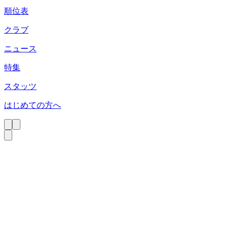
順位表
クラブ
ニュース
特集
スタッツ
はじめての方へ