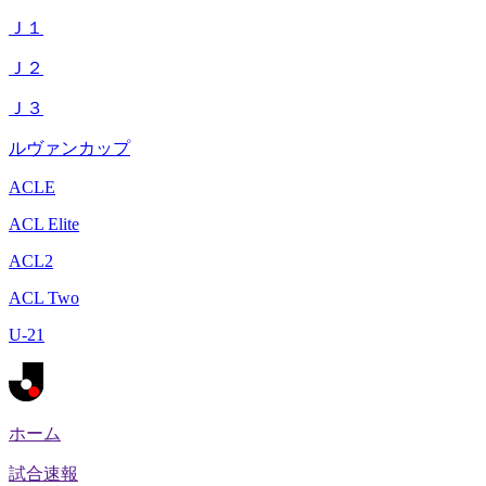
Ｊ１
Ｊ２
Ｊ３
ルヴァンカップ
ACLE
ACL Elite
ACL2
ACL Two
U-21
ホーム
試合速報