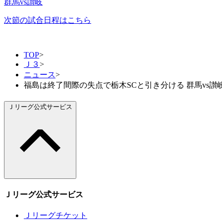
群馬vs讃岐
次節の試合日程はこちら
TOP
>
Ｊ３
>
ニュース
>
福島は終了間際の失点で栃木SCと引き分ける 群馬vs讃岐
Ｊリーグ公式サービス
Ｊリーグ公式サービス
Ｊリーグチケット