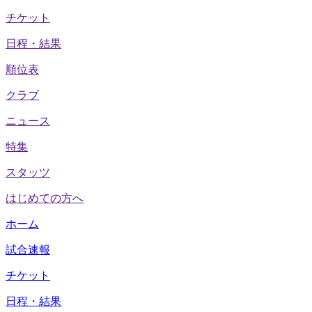
チケット
日程・結果
順位表
クラブ
ニュース
特集
スタッツ
はじめての方へ
ホーム
試合速報
チケット
日程・結果