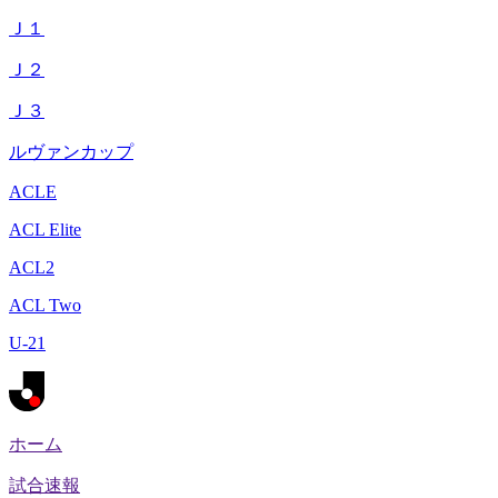
Ｊ１
Ｊ２
Ｊ３
ルヴァンカップ
ACLE
ACL Elite
ACL2
ACL Two
U-21
ホーム
試合速報