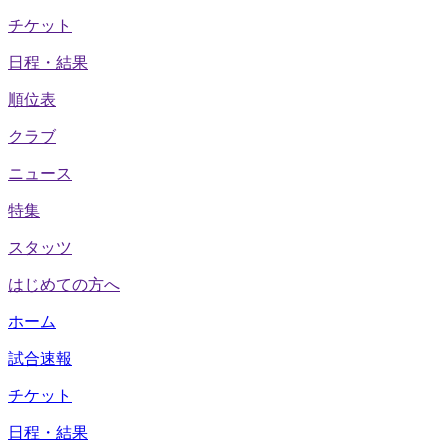
チケット
日程・結果
順位表
クラブ
ニュース
特集
スタッツ
はじめての方へ
ホーム
試合速報
チケット
日程・結果