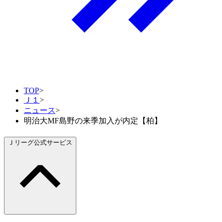
TOP
>
Ｊ１
>
ニュース
>
明治大MF島野の来季加入が内定【柏】
Ｊリーグ公式サービス