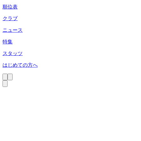
順位表
クラブ
ニュース
特集
スタッツ
はじめての方へ