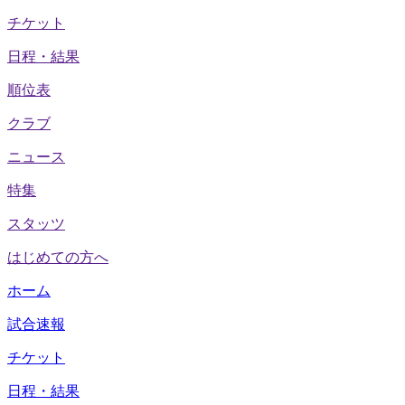
チケット
日程・結果
順位表
クラブ
ニュース
特集
スタッツ
はじめての方へ
ホーム
試合速報
チケット
日程・結果