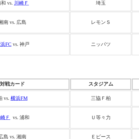
和 vs.
川崎Ｆ
埼玉
湘南 vs. 広島
レモンＳ
浜FC
vs. 神戸
ニッパツ
対戦カード
スタジアム
 vs.
横浜FM
三協Ｆ柏
川崎Ｆ
vs. 浦和
Ｕ等々力
広島
vs. 湘南
Ｅピース