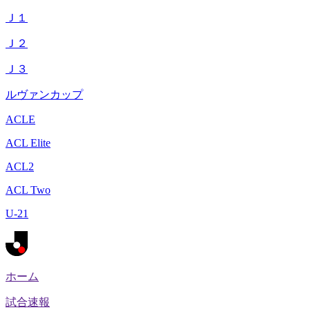
Ｊ１
Ｊ２
Ｊ３
ルヴァンカップ
ACLE
ACL Elite
ACL2
ACL Two
U-21
ホーム
試合速報