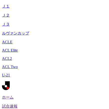
Ｊ１
Ｊ２
Ｊ３
ルヴァンカップ
ACLE
ACL Elite
ACL2
ACL Two
U-21
ホーム
試合速報