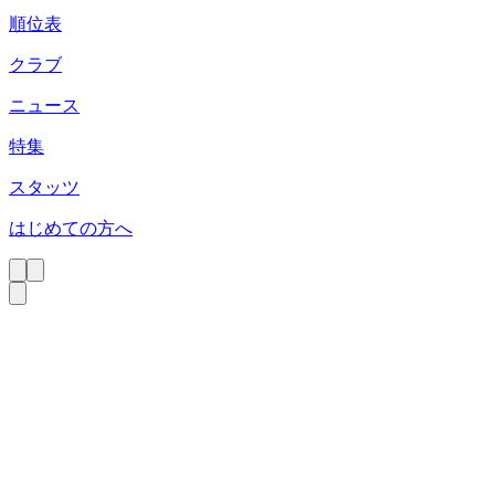
順位表
クラブ
ニュース
特集
スタッツ
はじめての方へ