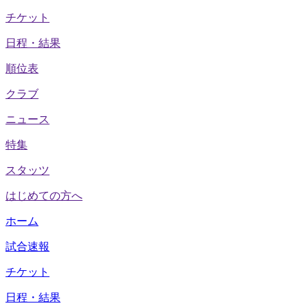
チケット
日程・結果
順位表
クラブ
ニュース
特集
スタッツ
はじめての方へ
ホーム
試合速報
チケット
日程・結果