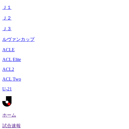
Ｊ１
Ｊ２
Ｊ３
ルヴァンカップ
ACLE
ACL Elite
ACL2
ACL Two
U-21
ホーム
試合速報