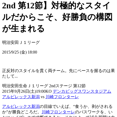
2nd 第12節】対極的なスタイ
ルだからこそ、好勝負の構図
が生まれる
明治安田Ｊ１リーグ
2015/9/25 (金) 18:00
正反対のスタイルを貫く両チーム。先にペースを握るのは果
たして...
明治安田生命Ｊ１リーグ 2ndステージ 第12節
2015年9月26日(土)19:00KO
デンカビッグスワンスタジアム
アルビレックス新潟
vs
川崎フロンターレ
アルビレックス新潟
の目線でいえば、“食うか、剥がされる
か”が勝負どころだ。
川崎フロンターレ
のパスワークを、い