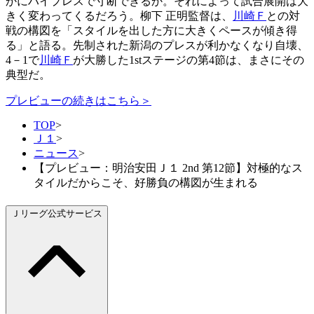
かにハイプレスで寸断できるか。それによって試合展開は大
きく変わってくるだろう。柳下 正明監督は、
川崎Ｆ
との対
戦の構図を「スタイルを出した方に大きくペースが傾き得
る」と語る。先制された新潟のプレスが利かなくなり自壊、
4－1で
川崎Ｆ
が大勝した1stステージの第4節は、まさにその
典型だ。
プレビューの続きはこちら＞
TOP
>
Ｊ１
>
ニュース
>
【プレビュー：明治安田Ｊ１ 2nd 第12節】対極的なス
タイルだからこそ、好勝負の構図が生まれる
Ｊリーグ公式サービス