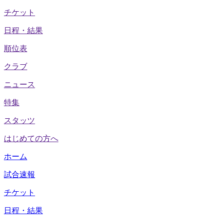
チケット
日程・結果
順位表
クラブ
ニュース
特集
スタッツ
はじめての方へ
ホーム
試合速報
チケット
日程・結果