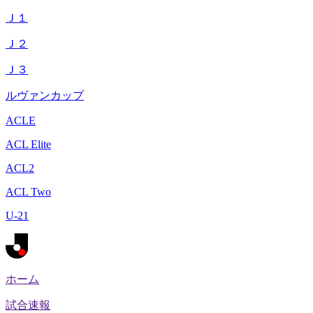
Ｊ１
Ｊ２
Ｊ３
ルヴァンカップ
ACLE
ACL Elite
ACL2
ACL Two
U-21
ホーム
試合速報