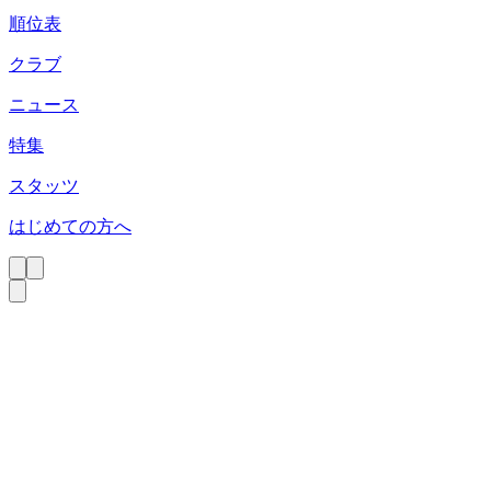
順位表
クラブ
ニュース
特集
スタッツ
はじめての方へ