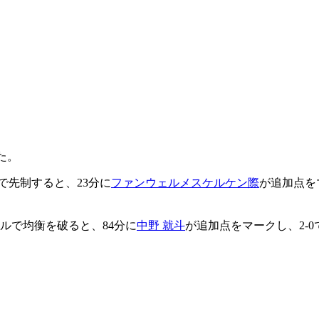
た。
で先制すると、23分に
ファンウェルメスケルケン際
が追加点を
ルで均衡を破ると、84分に
中野 就斗
が追加点をマークし、2-