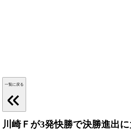
一覧に戻る
川崎Ｆが3発快勝で決勝進出