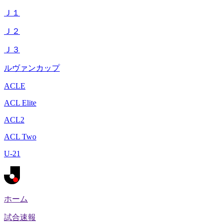
Ｊ１
Ｊ２
Ｊ３
ルヴァンカップ
ACLE
ACL Elite
ACL2
ACL Two
U-21
ホーム
試合速報