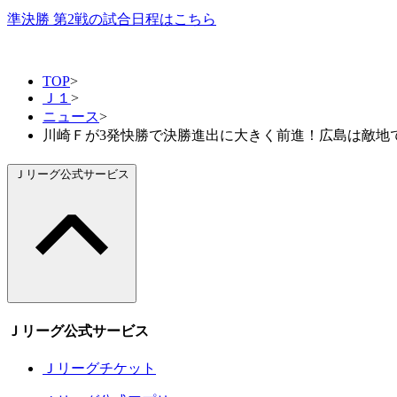
準決勝 第2戦の試合日程はこちら
TOP
>
Ｊ１
>
ニュース
>
川崎Ｆが3発快勝で決勝進出に大きく前進！広島は敵地で
Ｊリーグ公式サービス
Ｊリーグ公式サービス
Ｊリーグチケット