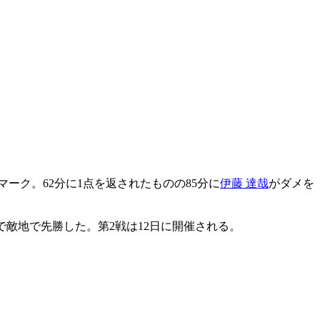
マーク。62分に1点を返されたものの85分に
伊藤 達哉
がダメを
0で敵地で先勝した。第2戦は12日に開催される。