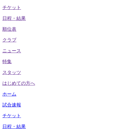
チケット
日程・結果
順位表
クラブ
ニュース
特集
スタッツ
はじめての方へ
ホーム
試合速報
チケット
日程・結果