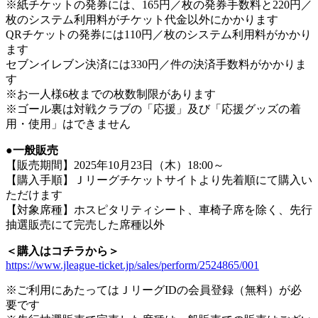
※紙チケットの発券には、165円／枚の発券手数料と220円／
枚のシステム利用料がチケット代金以外にかかります
QRチケットの発券には110円／枚のシステム利用料がかかり
ます
セブンイレブン決済には330円／件の決済手数料がかかりま
す
※お一人様6枚までの枚数制限があります
※ゴール裏は対戦クラブの「応援」及び「応援グッズの着
用・使用」はできません
●一般販売
【販売期間】2025年10月23日（木）18:00～
【購入手順】Ｊリーグチケットサイトより先着順にて購入い
ただけます
【対象席種】ホスピタリティシート、車椅子席を除く、先行
抽選販売にて完売した席種以外
＜購入はコチラから＞
https://www.jleague-ticket.jp/sales/perform/2524865/001
※ご利用にあたってはＪリーグIDの会員登録（無料）が必
要です