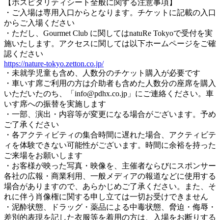
【ホスピタリティシート全般に関する注意事項】
・ご入場は専用入口からとなります。チケットに記載の入口
からご入場ください
・ただし、Gourmet Club に関してはnatuRe Tokyoで受付を実
施いたします。アクセスに関しては以下ホームページをご確
認ください
https://nature-tokyo.zetton.co.jp/
・未就学児童も含め、人数分のチケット購入が必要です
・車いす席ご利用の方は介助者も含めた人数分の座席を購入
いただいたのち、「info@pdhx.co.jp」にご連絡ください。車
いす席への振替を実施します
・一部、演出・内容等が変更になる場合がございます。予め
ご了承ください
・各アクティビティの集合時間に遅れた場合、アクティビテ
ィを体験できない可能性がございます。時間に余裕を持った
ご来場をお願いします
・お客様が映った写真・映像を、主催者ならびにスポンサー
各社の広報・商業利用、一般メディアの報道などに使用する
場合がありますので、あらかじめご了承ください。また、そ
れに伴う肖像権に関する申し立ては一切お受けできません
・泥酔状態、ドラッグ・薬品による中毒状態、脅迫・侮辱・
差別的表現を記した衣服等を着用の方は、入場をお断りする