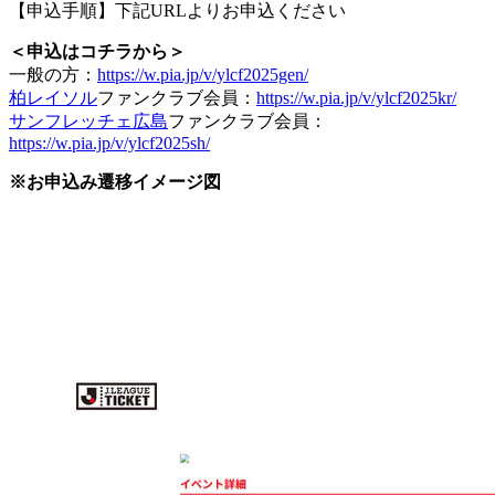
【申込手順】下記URLよりお申込ください
＜申込はコチラから＞
一般の方：
https://w.pia.jp/v/ylcf2025gen/
柏レイソル
ファンクラブ会員：
https://w.pia.jp/v/ylcf2025kr/
サンフレッチェ広島
ファンクラブ会員：
https://w.pia.jp/v/ylcf2025sh/
※お申込み遷移イメージ図