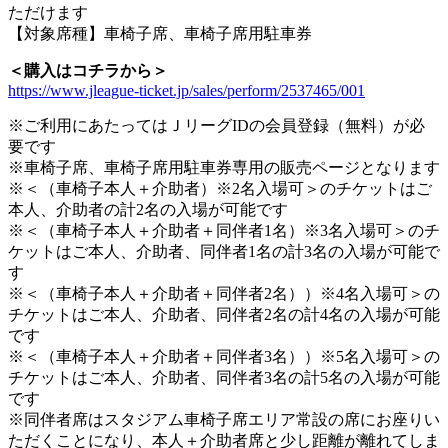
ただけます
【対象席種】車椅子席、車椅子席用駐車券
＜購入はコチラから＞
https://www.jleague-ticket.jp/sales/perform/2537465/001
※ご利用にあたってはＪリーグIDの会員登録（無料）が必
要です
※車椅子席、車椅子席用駐車券専用の販売ページとなります
※＜（車椅子本人＋介助者）※2名入場可＞のチケットはご
本人、介助者の計2名の入場が可能です
※＜（車椅子本人＋介助者＋同伴者1名）※3名入場可＞のチ
ケットはご本人、介助者、同伴者1名の計3名の入場が可能で
す
※＜（車椅子本人＋介助者＋同伴者2名））※4名入場可＞の
チケットはご本人、介助者、同伴者2名の計4名の入場が可能
です
※＜（車椅子本人＋介助者＋同伴者3名））※5名入場可＞の
チケットはご本人、介助者、同伴者3名の計5名の入場が可能
です
※同伴者席はスタジアム車椅子席エリア常設の席にお座りい
ただくことになり、本人＋介助者席と少し距離が離れてしま