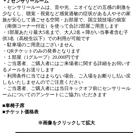
＊2 センサリールーム
・センサリールームは、音や光、ニオイなどの五感の刺激を
少なくし、聴覚・視覚など感覚過敏の症状がある人やその家
族が安心して過ごせる空間・お部屋で、国立競技場の個室
（南側コーナー付近）を使って合計2部屋ご用意します
・1部屋あたり最大5名まで、大人2名＋障がい当事者含む子
供3名（高校生以下）での利用が可能です
・駐車場のご用意はございません
・QRチケットのみの発券となります
・１部屋（1グループ）20,000円です
・ご当選者、ご購入者にはご来場者に関する詳細をお伺いす
るメールをお送りします
・利用条件に当てはまらない場合、ご入場をお断りし払い戻
しもいたしませんのでご注意ください
・ご当選者、ご購入者には当日キックオフ前にセンサリール
ームについてのアンケートにご協力いただきます
■車椅子席
■チケット価格表
※画像をクリックして拡大