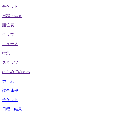
チケット
日程・結果
順位表
クラブ
ニュース
特集
スタッツ
はじめての方へ
ホーム
試合速報
チケット
日程・結果