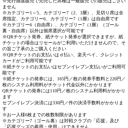
※先行抽選販売で完売した席種は一般販売での販売はござい
ません
※カテゴリー1～5、カテゴリー7（2、3層）、見切り席は全
席指定、カテゴリー6、カテゴリー7（1層）は自由席です
※カテゴリー6（自由席）、カテゴリー7（1層）（ゴール
裏・自由席）以外は個席選択が可能です
※QRチケット発券、紙チケット発券が選択できますが、紙
チケットの場合はリセールがご利用いただけませんので、そ
の旨ご了承の上ご購入ください
※QRチケットのお支払いはｄ払い、楽天ペイ、クレジット
カードがご利用可能です
※紙チケットのお支払いはセブンイレブン支払いがご利用可
能です
※紙チケットの発券には、165円／枚の発券手数料と220円／
枚のシステム利用料がチケット代金以外にかかります
QRチケットの発券には110円／枚のシステム利用料がかかり
ます
セブンイレブン決済には330円／件の決済手数料がかかりま
す
※お一人様6枚までの枚数制限があります
※カテゴリー7（ゴール裏）は対戦クラブの「応援」及び
「応援グッズの着用・使用」はできません