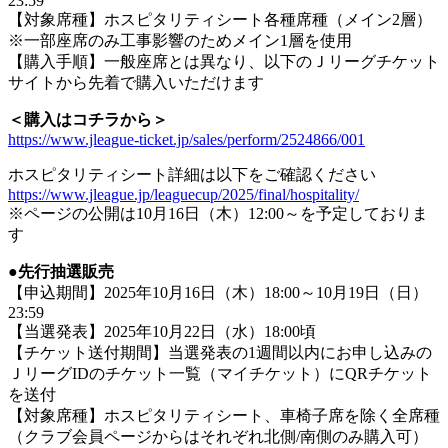
23:59
【対象席種】ホスピタリティシート各種席種（メイン2層）
※一部座席のみ工事影響のためメイン1層を使用
【購入手順】一般座席とは異なり、以下のＪリーグチケット
サイトから先着で購入いただけます
＜購入はコチラから＞
https://www.jleague-ticket.jp/sales/perform/2524866/001
ホスピタリティシート詳細は以下をご確認ください
https://www.jleague.jp/leaguecup/2025/final/hospitality/
※ページの公開は10月16日（木）12:00～を予定しておりま
す
●先行抽選販売
【申込期間】2025年10月16日（木）18:00～10月19日（日）
23:59
【当選発表】2025年10月22日（水）18:00頃
【チケット送付期間】当選発表の1週間以内にお申し込みの
ＪリーグIDのチケット一覧（マイチケット）にQRチケット
を送付
【対象席種】ホスピタリティシート、車椅子席を除く全席種
（クラブ会員ページからはそれぞれ北側/南側のみ購入可）