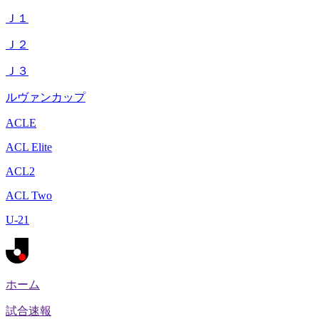
Ｊ１
Ｊ２
Ｊ３
ルヴァンカップ
ACLE
ACL Elite
ACL2
ACL Two
U-21
ホーム
試合速報