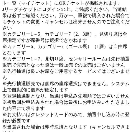
ト一覧（マイチケット）にQRチケットが掲載されます。
Jリーグチケットにログインの上、ご確認ください。当選結
果は必ずご確認ください。万が一、重複で購入された場合で
もチケットの変更・キャンセルは出来ませんのでご注意くだ
さい
※カテゴリー1～5、カテゴリー7（2、3層）、見切り席は全
席指定ですが席番号は選択できかねます
※カテゴリー6、カテゴリー7（ゴール裏）（1層）は自由席
となります
※カテゴリー1～7、見切り席、センサリールームは先行抽選
販売で完売となった際は一般販売での販売はございません
※先行抽選は良いお席をご用意するサービスではございませ
ん
※先行抽選販売では個席の座席選択はできません。システム
上で自動的に個席が確定します
※登録抽選制となり、当選は申込み先着順ではございません
※複数回お申込みされた場合は最後にお申込みいただきまし
た内容にて承ります
※お支払いはクレジットカードのみで、抽選申し込み時に登
録が必要です
※当選された場合は即時決済となります（キャンセルできま