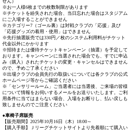
せん）
※お一人様6枚までの枚数制限があります
※チケットを紛失された場合、当日忘れた場合はスタジアム
にご入場することができません
※カテゴリー7（ゴール裏）は対戦クラブの「応援」及び
「応援グッズの着用・使用」はできません
※先行抽選販売では330円／枚のシステム利用料がチケット
代金以外にかかります
※招待または優待チケットキャンペーン（抽選）を予定して
おります。キャンペーンに当選された場合でも、すでに申込
み（購入）されたチケットの変更・キャンセルはできません
ので、予めご了承ください
※出場クラブの会員先行の取扱いについては各クラブの公式
ホームページ等からご確認ください
※「センサリールーム」ご当選者には当選後、ご来場の皆様
について情報をお伺いするメールをお送りいたします。ご利
用条件に当てはまらない場合、入場をお断りし、払い戻しも
致しませんのでご注意ください
●車椅子席販売
【販売期間】2025年10月16日（木）18:00～
【購入手順】Ｊリーグチケットサイトより先着順にて購入い