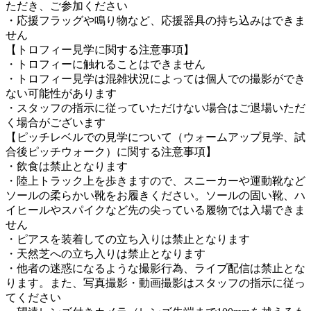
ただき、ご参加ください
・応援フラッグや鳴り物など、応援器具の持ち込みはできま
せん
【トロフィー見学に関する注意事項】
・トロフィーに触れることはできません
・トロフィー見学は混雑状況によっては個人での撮影ができ
ない可能性があります
・スタッフの指示に従っていただけない場合はご退場いただ
く場合がございます
【ピッチレベルでの見学について（ウォームアップ見学、試
合後ピッチウォーク）に関する注意事項】
・飲食は禁止となります
・陸上トラック上を歩きますので、スニーカーや運動靴など
ソールの柔らかい靴をお履きください。ソールの固い靴、ハ
イヒールやスパイクなど先の尖っている履物では入場できま
せん
・ピアスを装着しての立ち入りは禁止となります
・天然芝への立ち入りは禁止となります
・他者の迷惑になるような撮影行為、ライブ配信は禁止とな
ります。また、写真撮影・動画撮影はスタッフの指示に従っ
てください