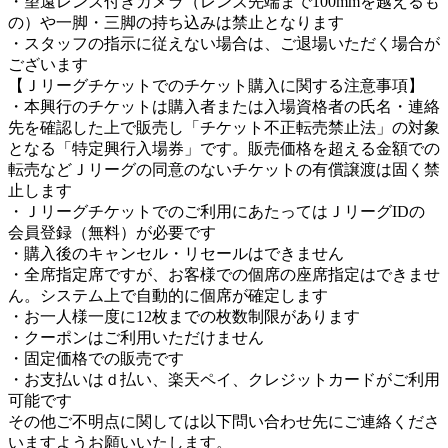
・望遠レンズ付きカメラ（レンズ先端まで100mmを越えるも
の）や一脚・三脚の持ち込みは禁止となります
・スタッフの指示に従えない場合は、ご退場いただく場合が
ございます
【Ｊリーグチケットでのチケット購入に関する注意事項】
・本興行のチケットは購入者または入場資格者の氏名・連絡
先を確認した上で販売し「チケット不正転売禁止法」の対象
となる「特定興行入場券」です。販売価格を超える金額での
転売などＪリーグの同意のないチケットの有償譲渡は固く禁
止します
・Ｊリーグチケットでのご利用にあたってはＪリーグIDの
会員登録（無料）が必要です
・購入後のキャンセル・リセールはできません
・全席指定席ですが、お客様での個席の座席指定はできませ
ん。システム上で自動的に個席が確定します
・お一人様一度に12枚までの枚数制限があります
・クーポンはご利用いただけません
・固定価格での販売です
・お支払いはｄ払い、楽天ペイ、クレジットカードがご利用
可能です
その他ご不明点に関しては以下問い合わせ先にご連絡くださ
いますようお願いいたします。