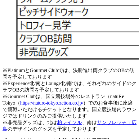
※PlatinumとGourmet Clubでは、決勝進出両クラブのOBの訪
問を予定しております
※Experience北/南とLounge北/南では、それぞれのサイドのク
ラブOBの訪問を予定しております
※Gourmet Clubは、国立競技場外のレストラン（natuRe
Tokyo（
https://nature-tokyo.zetton.co.jp/
）でのお食事後に座席
で観戦いただけるチケットとなります。国立競技場内ラウン
ジではドリンクのみご提供いたします
※非売品グッズは、北は
柏レイソル
、南は
サンフレッチェ広
島
のデザインのグッズを予定しております