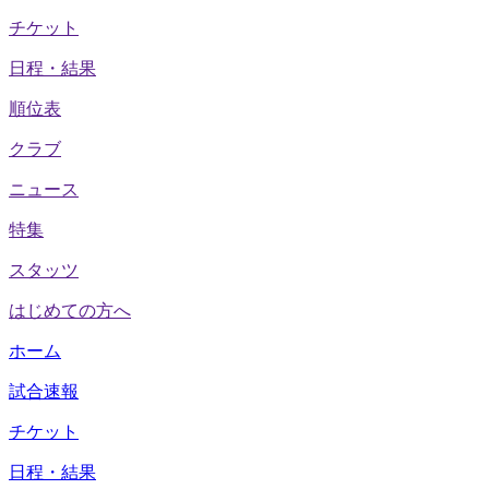
チケット
日程・結果
順位表
クラブ
ニュース
特集
スタッツ
はじめての方へ
ホーム
試合速報
チケット
日程・結果