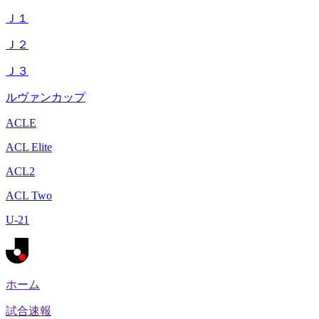
Ｊ１
Ｊ２
Ｊ３
ルヴァンカップ
ACLE
ACL Elite
ACL2
ACL Two
U-21
ホーム
試合速報