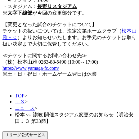
・スタジアム：
長野Ｕスタジアム
※
太字下線部
が今回の変更部分です。
【変更となった試合のチケットについて】
チケットの扱いについては、決定次第ホームクラブ（
松本山
雅ＦＣ
）よりお知らせいたします。お手元のチケットは取り
扱い決定まで大切に保管してください。
≪チケットに関するお問い合わせ先≫
（株）松本山雅 0263-88-5490 (10:00～17:00)
https://www.yamaga-fc.com/
※土・日・祝日・ホームゲーム翌日は休業
TOP
>
Ｊ３
>
ニュース
>
松本 vs. 讃岐 開催スタジアム変更のお知らせ【明治安
田Ｊ３ 第33節】
Ｊリーグ公式サービス