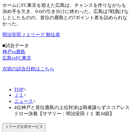
ホームにFC東京を迎えた広島は、チャンスを作りながらも
決め手を欠き、0-0の引き分けに終わった。広島は7戦負けな
しとしたものの、首位の鹿島との7ポイント差を詰められな
かった。
明治安田Ｊ１リーグ 順位表
■試合データ
神戸vs鹿島
広島vsFC東京
次節の試合日程はこちら
TOP
>
Ｊ１
>
ニュース
>
4位神戸と首位鹿島の上位対決は両者譲らずスコアレス
ドロー決着【サマリー：明治安田Ｊ１ 第34節】
Ｊリーグ公式サービス