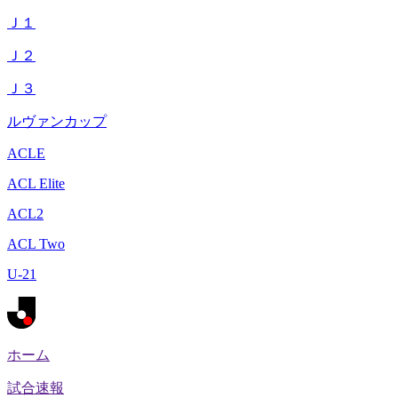
Ｊ１
Ｊ２
Ｊ３
ルヴァンカップ
ACLE
ACL Elite
ACL2
ACL Two
U-21
ホーム
試合速報