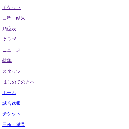
チケット
日程・結果
順位表
クラブ
ニュース
特集
スタッツ
はじめての方へ
ホーム
試合速報
チケット
日程・結果