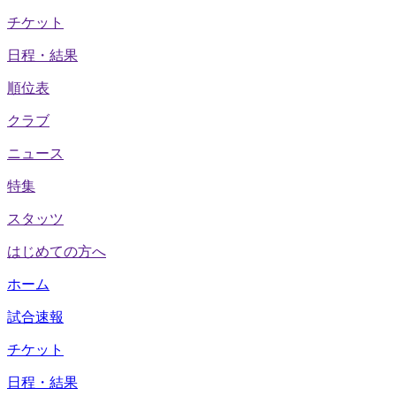
チケット
日程・結果
順位表
クラブ
ニュース
特集
スタッツ
はじめての方へ
ホーム
試合速報
チケット
日程・結果