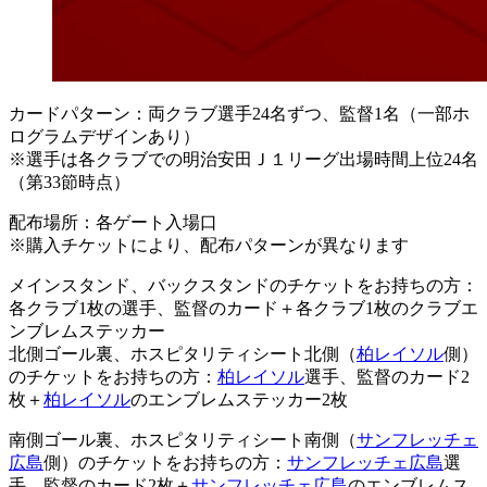
カードパターン：両クラブ選手24名ずつ、監督1名（一部ホ
ログラムデザインあり）
※選手は各クラブでの明治安田Ｊ１リーグ出場時間上位24名
（第33節時点）
配布場所：各ゲート入場口
※購入チケットにより、配布パターンが異なります
メインスタンド、バックスタンドのチケットをお持ちの方：
各クラブ1枚の選手、監督のカード＋各クラブ1枚のクラブエ
ンブレムステッカー
北側ゴール裏、ホスピタリティシート北側（
柏レイソル
側）
のチケットをお持ちの方：
柏レイソル
選手、監督のカード2
枚＋
柏レイソル
のエンブレムステッカー2枚
南側ゴール裏、ホスピタリティシート南側（
サンフレッチェ
広島
側）のチケットをお持ちの方：
サンフレッチェ広島
選
手、監督のカード2枚＋
サンフレッチェ広島
のエンブレムス