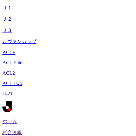
Ｊ１
Ｊ２
Ｊ３
ルヴァンカップ
ACLE
ACL Elite
ACL2
ACL Two
U-21
ホーム
試合速報