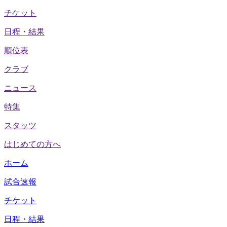
チケット
日程・結果
順位表
クラブ
ニュース
特集
スタッツ
はじめての方へ
ホーム
試合速報
チケット
日程・結果