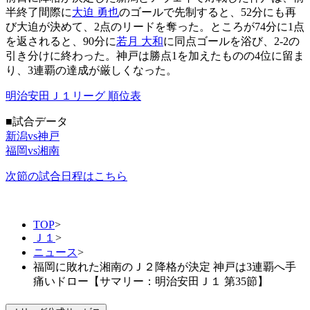
半終了間際に
大迫 勇也
のゴールで先制すると、52分にも再
び大迫が決めて、2点のリードを奪った。ところが74分に1点
を返されると、90分に
若月 大和
に同点ゴールを浴び、2-2の
引き分けに終わった。神戸は勝点1を加えたものの4位に留ま
り、3連覇の達成が厳しくなった。
明治安田Ｊ１リーグ 順位表
■試合データ
新潟vs神戸
福岡vs湘南
次節の試合日程はこちら
TOP
>
Ｊ１
>
ニュース
>
福岡に敗れた湘南のＪ２降格が決定 神戸は3連覇へ手
痛いドロー【サマリー：明治安田Ｊ１ 第35節】