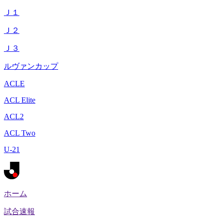
Ｊ１
Ｊ２
Ｊ３
ルヴァンカップ
ACLE
ACL Elite
ACL2
ACL Two
U-21
ホーム
試合速報