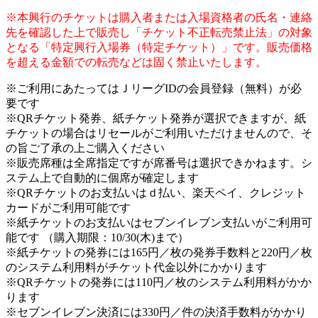
※本興行のチケットは購入者または入場資格者の氏名・連絡
先を確認した上で販売し「チケット不正転売禁止法」の対象
となる「特定興行入場券（特定チケット）」です。販売価格
を超える金額での転売などは固く禁止いたします。
※ご利用にあたってはＪリーグIDの会員登録（無料）が必
要です
※QRチケット発券、紙チケット発券が選択できますが、紙
チケットの場合はリセールがご利用いただけませんので、そ
の旨ご了承の上ご購入ください
※販売席種は全席指定ですが席番号は選択できかねます。シ
ステム上で自動的に個席が確定します
※QRチケットのお支払いはｄ払い、楽天ペイ、クレジット
カードがご利用可能です
※紙チケットのお支払いはセブンイレブン支払いがご利用可
能です （購入期限：10/30(木)まで）
※紙チケットの発券には165円／枚の発券手数料と220円／枚
のシステム利用料がチケット代金以外にかかります
※QRチケットの発券には110円／枚のシステム利用料がかか
ります
※セブンイレブン決済には330円／件の決済手数料がかかり