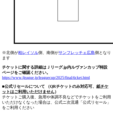
※北側が
柏レイソル
側、南側が
サンフレッチェ広島
側となり
ます
チケットに関する詳細はＪリーグ.jp内ルヴァンカップ特設
ページをご確認ください。
https://www.jleague.jp/leaguecup/2025/final/ticket.html
■公式リセールについて （QRチケットのみ対応可、
紙チケ
ットはご利用いただけません
）
チケットご購入後、急用や体調不良などでチケットをご利用
いただけなくなった場合は、公式ニ次流通「公式リセール」
をご利用ください