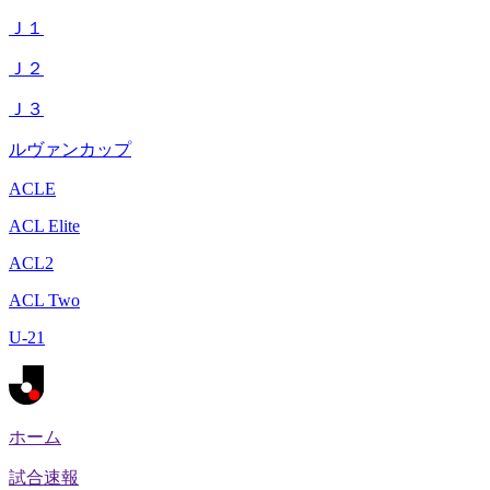
Ｊ１
Ｊ２
Ｊ３
ルヴァンカップ
ACLE
ACL Elite
ACL2
ACL Two
U-21
ホーム
試合速報