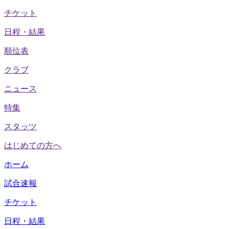
チケット
日程・結果
順位表
クラブ
ニュース
特集
スタッツ
はじめての方へ
ホーム
試合速報
チケット
日程・結果