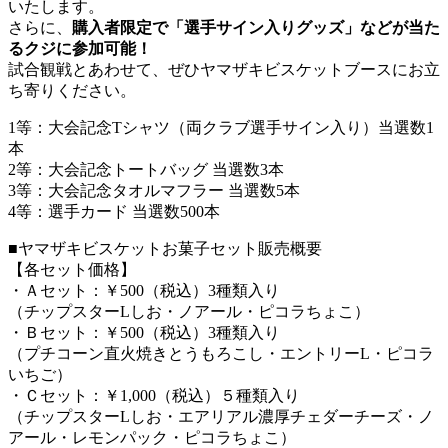
いたします。
さらに、
購入者限定で「選手サイン入りグッズ」などが当た
るクジに参加可能！
試合観戦とあわせて、ぜひヤマザキビスケットブースにお立
ち寄りください。
1等：大会記念Tシャツ（両クラブ選手サイン入り）当選数1
本
2等：大会記念トートバッグ 当選数3本
3等：大会記念タオルマフラー 当選数5本
4等：選手カード 当選数500本
■ヤマザキビスケットお菓子セット販売概要
【各セット価格】
・Ａセット：￥500（税込）3種類入り
（チップスターLしお・ノアール・ピコラちょこ）
・Ｂセット：￥500（税込）3種類入り
（プチコーン直火焼きとうもろこし・エントリーL・ピコラ
いちご）
・Ｃセット：￥1,000（税込）５種類入り
（チップスターLしお・エアリアル濃厚チェダーチーズ・ノ
アール・レモンパック・ピコラちょこ）