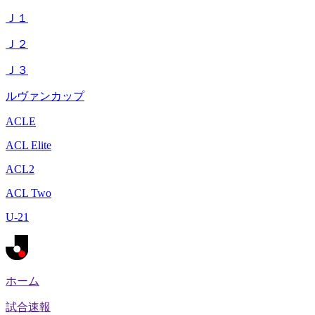
Ｊ１
Ｊ２
Ｊ３
ルヴァンカップ
ACLE
ACL Elite
ACL2
ACL Two
U-21
ホーム
試合速報