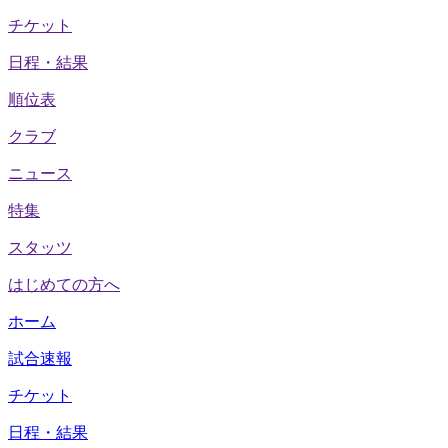
チケット
日程・結果
順位表
クラブ
ニュース
特集
スタッツ
はじめての方へ
ホーム
試合速報
チケット
日程・結果