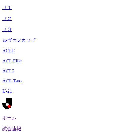
Ｊ１
Ｊ２
Ｊ３
ルヴァンカップ
ACLE
ACL Elite
ACL2
ACL Two
U-21
ホーム
試合速報