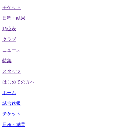
チケット
日程・結果
順位表
クラブ
ニュース
特集
スタッツ
はじめての方へ
ホーム
試合速報
チケット
日程・結果