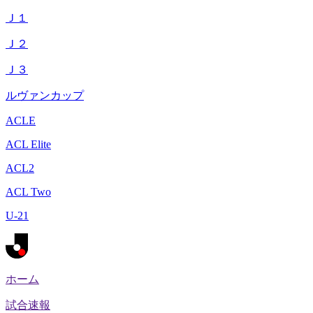
Ｊ１
Ｊ２
Ｊ３
ルヴァンカップ
ACLE
ACL Elite
ACL2
ACL Two
U-21
ホーム
試合速報