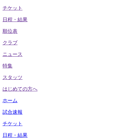
チケット
日程・結果
順位表
クラブ
ニュース
特集
スタッツ
はじめての方へ
ホーム
試合速報
チケット
日程・結果