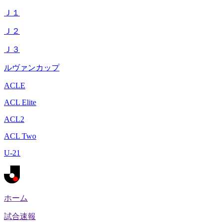
Ｊ１
Ｊ２
Ｊ３
ルヴァンカップ
ACLE
ACL Elite
ACL2
ACL Two
U-21
ホーム
試合速報