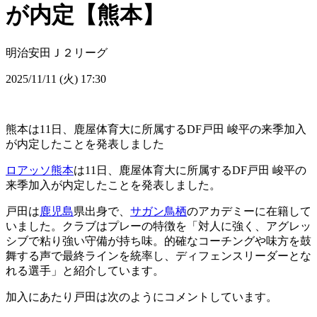
が内定【熊本】
明治安田Ｊ２リーグ
2025/11/11 (火) 17:30
熊本は11日、鹿屋体育大に所属するDF戸田 峻平の来季加入
が内定したことを発表しました
ロアッソ熊本
は11日、鹿屋体育大に所属するDF戸田 峻平の
来季加入が内定したことを発表しました。
戸田は
鹿児島
県出身で、
サガン鳥栖
のアカデミーに在籍して
いました。クラブはプレーの特徴を「対人に強く、アグレッ
シブで粘り強い守備が持ち味。的確なコーチングや味方を鼓
舞する声で最終ラインを統率し、ディフェンスリーダーとな
れる選手」と紹介しています。
加入にあたり戸田は次のようにコメントしています。