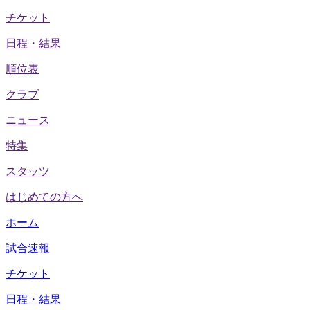
チケット
日程・結果
順位表
クラブ
ニュース
特集
スタッツ
はじめての方へ
ホーム
試合速報
チケット
日程・結果