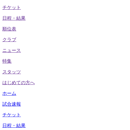
チケット
日程・結果
順位表
クラブ
ニュース
特集
スタッツ
はじめての方へ
ホーム
試合速報
チケット
日程・結果