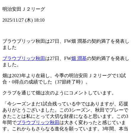
明治安田Ｊ２リーグ
2025/11/27 (木) 18:10
ブラウブリッツ秋田は27日、FW畑 潤基の契約満了を発表し
ました
ブラウブリッツ秋田
は27日、FW
畑 潤基
の契約満了を発表し
ました。
畑は2023年より在籍し、今季の明治安田Ｊ２リーグで13試
合・0得点の成績でした（37節終了時）。
クラブを通じて畑は次のようにコメントしています。
「今シーズンまだ1試合残っている中ではありますが、応援
ありがとうございました。この3シーズン、秋田でプレーで
きたことは私にとって大切な財産になると思います。この3
年間で
ブラウブリッツ秋田
は大きく変わったと感じていま
す。これからもさらなる進化を願っています。3年間、本当