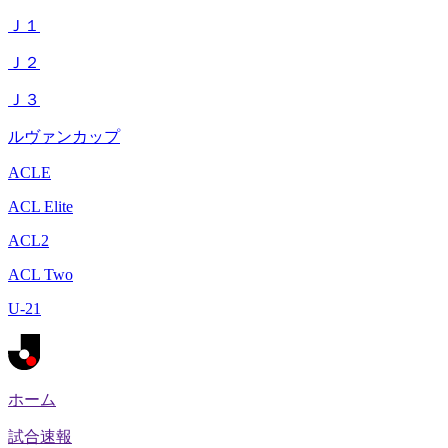
Ｊ１
Ｊ２
Ｊ３
ルヴァンカップ
ACLE
ACL Elite
ACL2
ACL Two
U-21
ホーム
試合速報