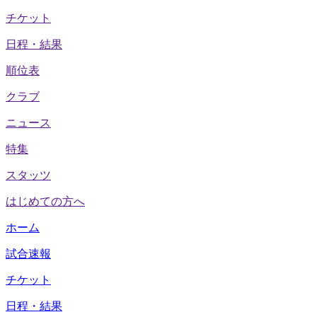
チケット
日程・結果
順位表
クラブ
ニュース
特集
スタッツ
はじめての方へ
ホーム
試合速報
チケット
日程・結果