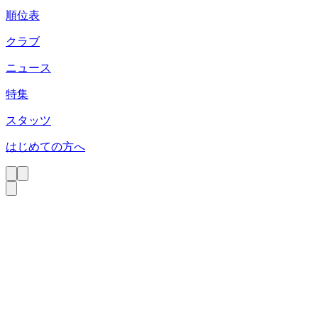
順位表
クラブ
ニュース
特集
スタッツ
はじめての方へ