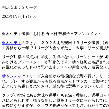
明治安田Ｊ３リーグ
2025/11/29 (土) 18:00
栃木シティ優勝における 野々村 芳和チェアマンコメント
栃木シティ
の皆さま、２０２５明治安田Ｊ３リーグ優勝、誠
Ｌ昇格から一年でＪリーグ入会を果たし、今季Ｊリーグ初挑
リーグ屈指の得点力に加え、失点のないクリーンシートが14
みかけるプレースタイルが印象的です。栃木旋風とも評され
み重ねがあったものと思います。Ｊ２の舞台でも、着実なス
栃木シティ
はＪリーグ入会前から積極的な投資を行い、リー
れ、プレーする観点からも観る観点からもサッカーに集中できる素
点としても親しまれており、試合後に選手とファン・サポー
クラブが地域にある意味を選手たちも深く理解し、選手自ら
念にとらわれず、様々な新しい風をＪリーグにもたらしてほ
最後になりますが、クラブの創設期から力を注がれた全ての