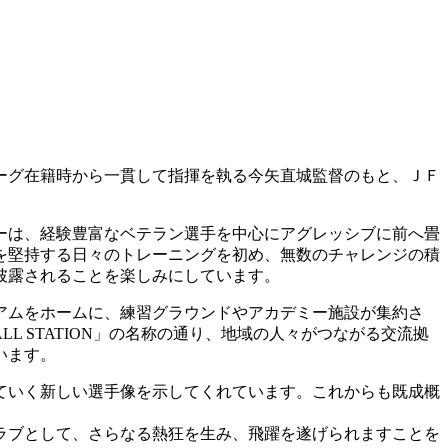
ーグ在籍時から一貫して指揮を執る今矢直城監督のもと、ＪＦ
ーは、経験豊富なベテラン選手を中心にアグレッシブに前へ畳
を堅持する日々のトレーニングを初め、無数のチャレンジの積
披露されることを楽しみにしています。
アムをホームに、練習グラウンドやアカデミー施設が集約さ
L STATION」の名称の通り、地域の人々がつながる交流拠
います。
ていく新しい選手像を示してくれています。これからも既成概
ラブとして、さらなる熱狂を生み、飛躍を遂げられますことを