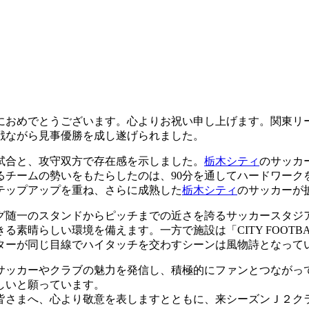
におめでとうございます。心よりお祝い申し上げます。関東リ
戦ながら見事優勝を成し遂げられました。
試合と、攻守双方で存在感を示しました。
栃木シティ
のサッカ
るチームの勢いをもたらしたのは、90分を通してハードワーク
テップアップを重ね、さらに成熟した
栃木シティ
のサッカーが
グ随一のスタンドからピッチまでの近さを誇るサッカースタジ
晴らしい環境を備えます。一方で施設は「CITY FOOTBAL
ターが同じ目線でハイタッチを交わすシーンは風物詩となって
サッカーやクラブの魅力を発信し、積極的にファンとつながっ
しいと願っています。
皆さまへ、心より敬意を表しますとともに、来シーズンＪ２ク