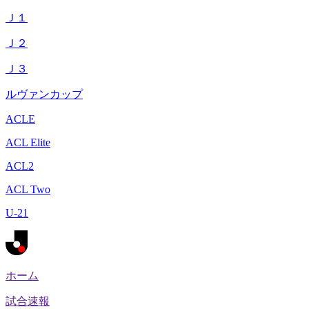
Ｊ１
Ｊ２
Ｊ３
ルヴァンカップ
ACLE
ACL Elite
ACL2
ACL Two
U-21
ホーム
試合速報