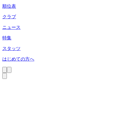
順位表
クラブ
ニュース
特集
スタッツ
はじめての方へ