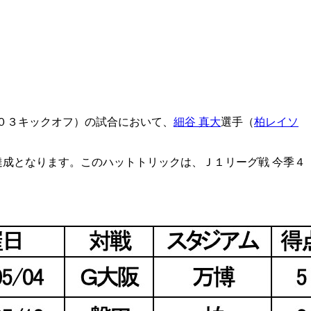
０３キックオフ）の試合において、
細谷 真大
選手（
柏レイソ
達成となります。このハットトリックは、Ｊ１リーグ戦 今季４