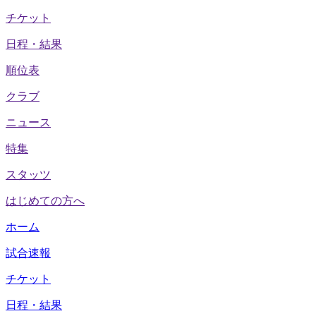
チケット
日程・結果
順位表
クラブ
ニュース
特集
スタッツ
はじめての方へ
ホーム
試合速報
チケット
日程・結果