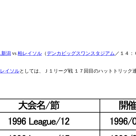
ス新潟
vs
柏レイソル
（
デンカビッグスワンスタジアム
／１４：
レイソル
としては、Ｊ１リーグ戦 １７回目のハットトリック