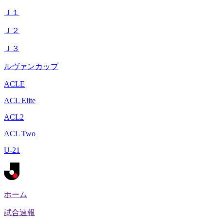
Ｊ１
Ｊ２
Ｊ３
ルヴァンカップ
ACLE
ACL Elite
ACL2
ACL Two
U-21
ホーム
試合速報