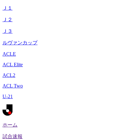
Ｊ１
Ｊ２
Ｊ３
ルヴァンカップ
ACLE
ACL Elite
ACL2
ACL Two
U-21
ホーム
試合速報