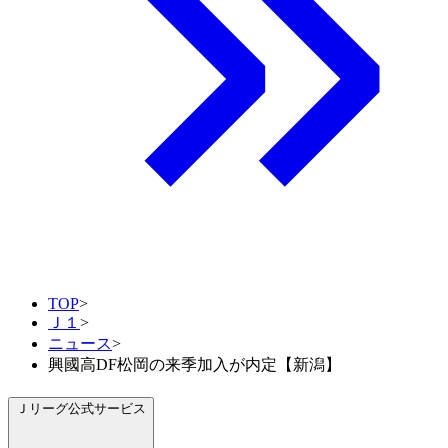
TOP
>
Ｊ１
>
ニュース
>
興國高DF松岡の来季加入が内定【新潟】
Ｊリーグ公式サービス