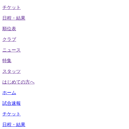
チケット
日程・結果
順位表
クラブ
ニュース
特集
スタッツ
はじめての方へ
ホーム
試合速報
チケット
日程・結果