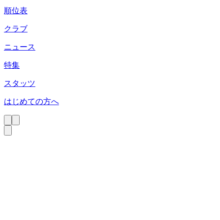
順位表
クラブ
ニュース
特集
スタッツ
はじめての方へ