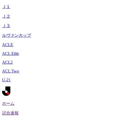
Ｊ１
Ｊ２
Ｊ３
ルヴァンカップ
ACLE
ACL Elite
ACL2
ACL Two
U-21
ホーム
試合速報