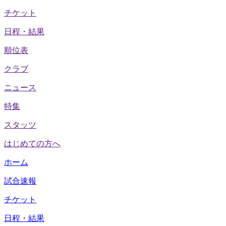
チケット
日程・結果
順位表
クラブ
ニュース
特集
スタッツ
はじめての方へ
ホーム
試合速報
チケット
日程・結果