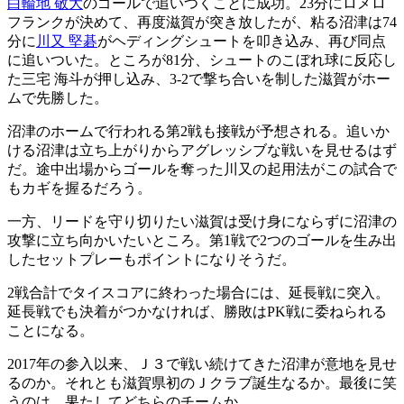
白輪地 敬大
のゴールで追いつくことに成功。23分にロメロ
フランクが決めて、再度滋賀が突き放したが、粘る沼津は74
分に
川又 堅碁
がヘディングシュートを叩き込み、再び同点
に追いついた。ところが81分、シュートのこぼれ球に反応し
た三宅 海斗が押し込み、3-2で撃ち合いを制した滋賀がホー
ムで先勝した。
沼津のホームで行われる第2戦も接戦が予想される。追いか
ける沼津は立ち上がりからアグレッシブな戦いを見せるはず
だ。途中出場からゴールを奪った川又の起用法がこの試合で
もカギを握るだろう。
一方、リードを守り切りたい滋賀は受け身にならずに沼津の
攻撃に立ち向かいたいところ。第1戦で2つのゴールを生み出
したセットプレーもポイントになりそうだ。
2戦合計でタイスコアに終わった場合には、延長戦に突入。
延長戦でも決着がつかなければ、勝敗はPK戦に委ねられる
ことになる。
2017年の参入以来、Ｊ３で戦い続けてきた沼津が意地を見せ
るのか。それとも滋賀県初のＪクラブ誕生なるか。最後に笑
うのは、果たしてどちらのチームか。