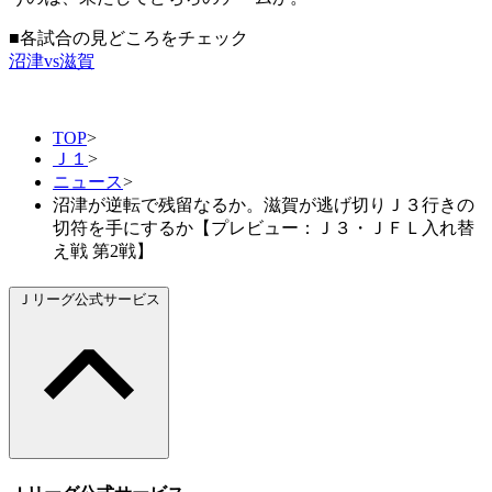
■各試合の見どころをチェック
沼津vs滋賀
TOP
>
Ｊ１
>
ニュース
>
沼津が逆転で残留なるか。滋賀が逃げ切りＪ３行きの
切符を手にするか【プレビュー：Ｊ３・ＪＦＬ入れ替
え戦 第2戦】
Ｊリーグ公式サービス