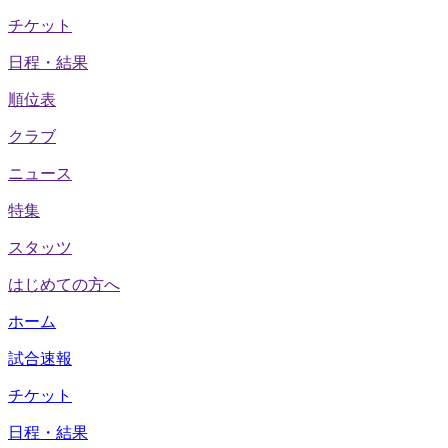
チケット
日程・結果
順位表
クラブ
ニュース
特集
スタッツ
はじめての方へ
ホーム
試合速報
チケット
日程・結果