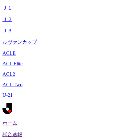
Ｊ１
Ｊ２
Ｊ３
ルヴァンカップ
ACLE
ACL Elite
ACL2
ACL Two
U-21
ホーム
試合速報