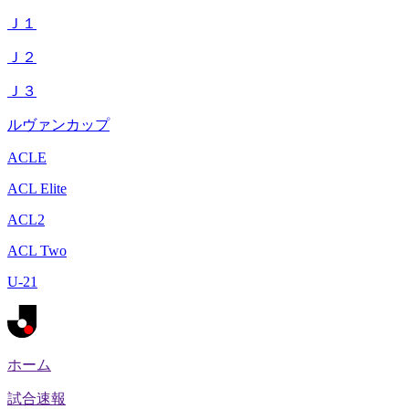
Ｊ１
Ｊ２
Ｊ３
ルヴァンカップ
ACLE
ACL Elite
ACL2
ACL Two
U-21
ホーム
試合速報