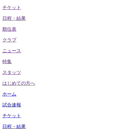
チケット
日程・結果
順位表
クラブ
ニュース
特集
スタッツ
はじめての方へ
ホーム
試合速報
チケット
日程・結果