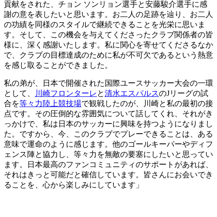
貢献をされた、チョン ソンリョン選手と安藤駿介選手に感
謝の意を表したいと思います。お二人の足跡を辿り、お二人
の功績を同様のスタイルで継続できることを光栄に思いま
す。そして、この機会を与えてくださったクラブ関係者の皆
様に、深く感謝いたします。私に関心を寄せてくださるなか
で、クラブの目標達成のために私が不可欠であるという熱意
を感じ取ることができました。
私の弟が、日本で開催された国際ユースサッカー大会の一環
として、
川崎フロンターレ
と
清水エスパルス
のJリーグの試
合を
等々力陸上競技場
で観戦したのが、川崎と私の最初の接
点です。その圧倒的な雰囲気について話してくれ、それがき
っかけで、私は日本のサッカーに興味を持つようになりまし
た。ですから、今、このクラブでプレーできることは、ある
意味で運命のように感じます。他のゴールキーパーやディフ
ェンス陣と協力し、等々力を無敵の要塞にしたいと思ってい
ます。日本最高のファンコミュニティのサポートがあれば、
それはきっと可能だと確信しています。皆さんにお会いでき
ることを、心から楽しみにしています」