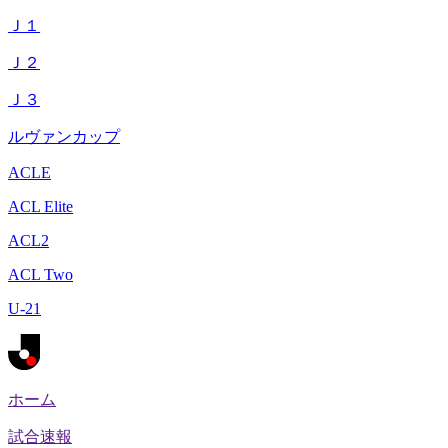
Ｊ１
Ｊ２
Ｊ３
ルヴァンカップ
ACLE
ACL Elite
ACL2
ACL Two
U-21
ホーム
試合速報