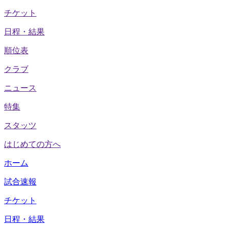
チケット
日程・結果
順位表
クラブ
ニュース
特集
スタッツ
はじめての方へ
ホーム
試合速報
チケット
日程・結果