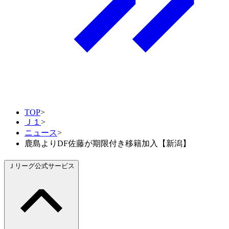
TOP
>
Ｊ１
>
ニュース
>
鹿島よりDF佐藤が期限付き移籍加入【新潟】
Ｊリーグ公式サービス