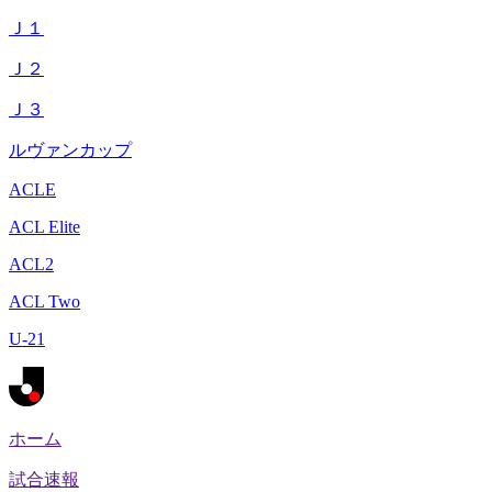
Ｊ１
Ｊ２
Ｊ３
ルヴァンカップ
ACLE
ACL Elite
ACL2
ACL Two
U-21
ホーム
試合速報