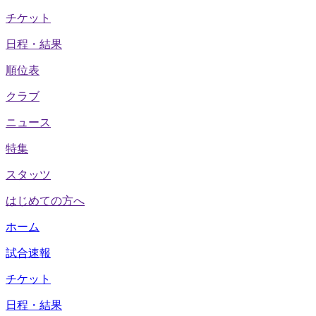
チケット
日程・結果
順位表
クラブ
ニュース
特集
スタッツ
はじめての方へ
ホーム
試合速報
チケット
日程・結果