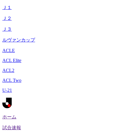
Ｊ１
Ｊ２
Ｊ３
ルヴァンカップ
ACLE
ACL Elite
ACL2
ACL Two
U-21
ホーム
試合速報