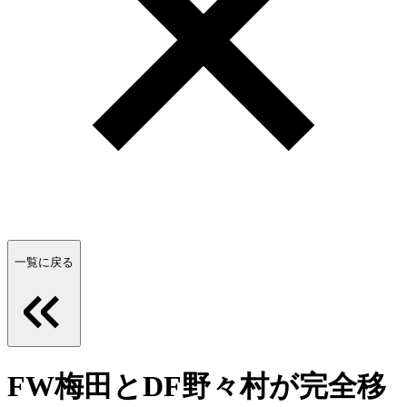
一覧に戻る
FW梅田とDF野々村が完全移