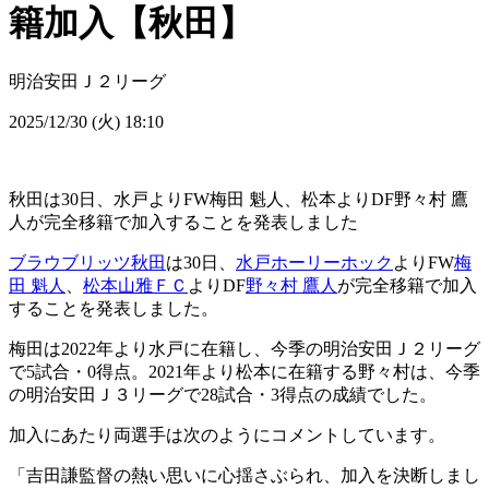
籍加入【秋田】
明治安田Ｊ２リーグ
2025/12/30 (火) 18:10
秋田は30日、水戸よりFW梅田 魁人、松本よりDF野々村 鷹
人が完全移籍で加入することを発表しました
ブラウブリッツ秋田
は30日、
水戸ホーリーホック
よりFW
梅
田 魁人
、
松本山雅ＦＣ
よりDF
野々村 鷹人
が完全移籍で加入
することを発表しました。
梅田は2022年より水戸に在籍し、今季の明治安田Ｊ２リーグ
で5試合・0得点。2021年より松本に在籍する野々村は、今季
の明治安田Ｊ３リーグで28試合・3得点の成績でした。
加入にあたり両選手は次のようにコメントしています。
「吉田謙監督の熱い思いに心揺さぶられ、加入を決断しまし