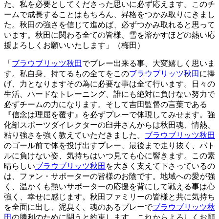
た。私を必要としてくださった思いに必ず応えます。このチ
ームで成長することはもちろん、昇格をつかみ取りにきまし
た。秋田の強さを信じて進めば、必ずつかみ取れると思って
います。秋田に関わる全ての皆様、雪を溶かすほどの熱い応
援よろしくお願いいたします」（梅田）
「
ブラウブリッツ秋田
でプレー出来る事、大変嬉しく思いま
す。私自身、持てるもの全てをこの
ブラウブリッツ秋田
に捧
げ、力となりますその為に必要な事は全て行います。日々の
生活、ハードなトレーニング、誰にも絶対に負けない努力で
必ずチームの力になります。そして吉田監督の言葉である
『信念は理屈を覆す』を必ずプレーで体現してみせます。強
化部スポーツダイレクターの臼井さんからは秋田魂、情熱、
粘り強さを強く教えていただきました。
ブラウブリッツ秋田
のゴール前で体を投げ出すプレー、最後まで走り抜く、バト
ルに負けない姿、気持ちはいつ見ても心に響きます。この素
晴らしい
ブラウブリッツ秋田
を大きく支えて下さっているの
は、ファン・サポーターの皆様のお陰です。地域への愛が強
く、温かくも熱いサポーターの応援を背にして戦える事は心
強く、幸せに感じます。秋田ファミリーの皆様と共に気持ち
を全面に出し、泥臭く、魂のあるプレーで
ブラウブリッツ秋
田
の勝利のために闘うと約束します。これからよろしくお願