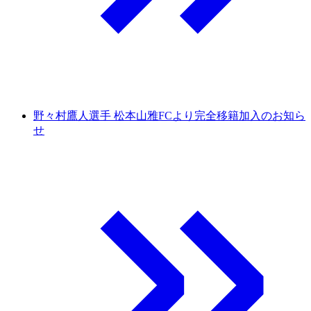
野々村鷹人選手 松本山雅FCより完全移籍加入のお知ら
せ