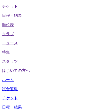
チケット
日程・結果
順位表
クラブ
ニュース
特集
スタッツ
はじめての方へ
ホーム
試合速報
チケット
日程・結果