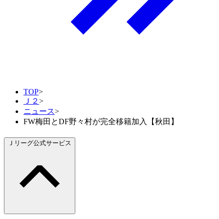
TOP
>
Ｊ２
>
ニュース
>
FW梅田とDF野々村が完全移籍加入【秋田】
Ｊリーグ公式サービス