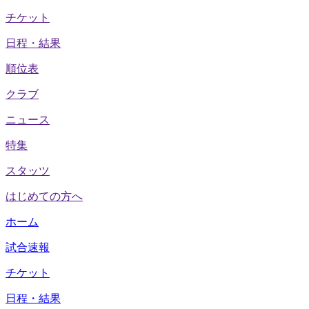
チケット
日程・結果
順位表
クラブ
ニュース
特集
スタッツ
はじめての方へ
ホーム
試合速報
チケット
日程・結果