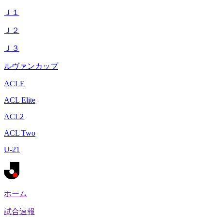
Ｊ１
Ｊ２
Ｊ３
ルヴァンカップ
ACLE
ACL Elite
ACL2
ACL Two
U-21
ホーム
試合速報