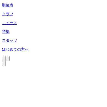
順位表
クラブ
ニュース
特集
スタッツ
はじめての方へ