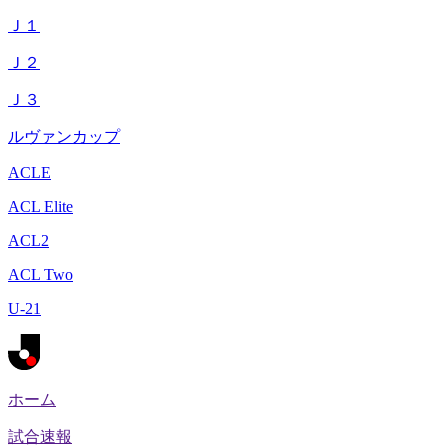
Ｊ１
Ｊ２
Ｊ３
ルヴァンカップ
ACLE
ACL Elite
ACL2
ACL Two
U-21
ホーム
試合速報