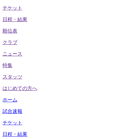
チケット
日程・結果
順位表
クラブ
ニュース
特集
スタッツ
はじめての方へ
ホーム
試合速報
チケット
日程・結果