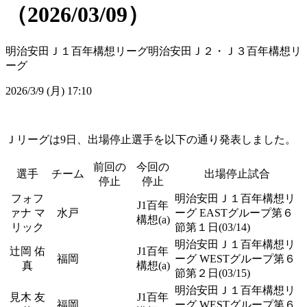
（2026/03/09）
明治安田Ｊ１百年構想リーグ
明治安田Ｊ２・Ｊ３百年構想リ
ーグ
2026/3/9 (月) 17:10
Ｊリーグは9日、出場停止選手を以下の通り発表しました。
前回の
今回の
選手
チーム
出場停止試合
停止
停止
フォフ
明治安田Ｊ１百年構想リ
J1百年
ァナ マ
水戸
ーグ EASTグループ第６
構想(a)
リック
節第１日(03/14)
明治安田Ｊ１百年構想リ
辻岡 佑
J1百年
福岡
ーグ WESTグループ第６
真
構想(a)
節第２日(03/15)
明治安田Ｊ１百年構想リ
見木 友
J1百年
福岡
ーグ WESTグループ第６