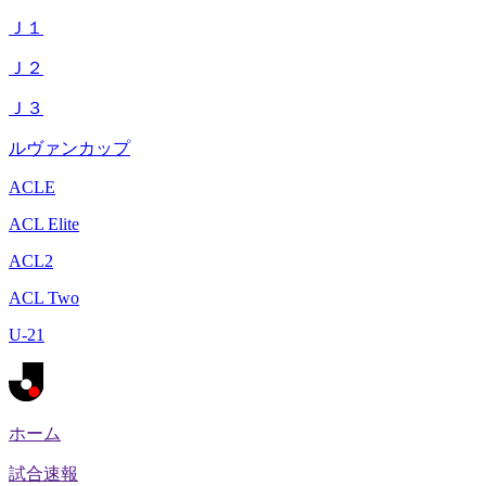
Ｊ１
Ｊ２
Ｊ３
ルヴァンカップ
ACLE
ACL Elite
ACL2
ACL Two
U-21
ホーム
試合速報