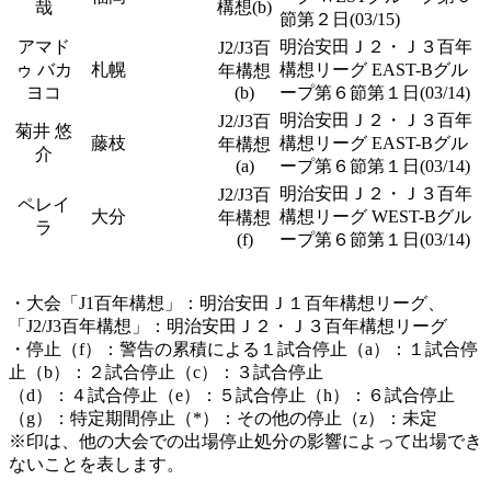
哉
構想(b)
節第２日(03/15)
アマド
明治安田Ｊ２・Ｊ３百年
J2/J3百
ゥ バカ
札幌
構想リーグ EAST-Bグル
年構想
ヨコ
(b)
ープ第６節第１日(03/14)
明治安田Ｊ２・Ｊ３百年
J2/J3百
菊井 悠
藤枝
構想リーグ EAST-Bグル
年構想
介
(a)
ープ第６節第１日(03/14)
明治安田Ｊ２・Ｊ３百年
J2/J3百
ペレイ
大分
構想リーグ WEST-Bグル
年構想
ラ
(f)
ープ第６節第１日(03/14)
・大会「J1百年構想」：明治安田Ｊ１百年構想リーグ、
「J2/J3百年構想」：明治安田Ｊ２・Ｊ３百年構想リーグ
・停止（f）：警告の累積による１試合停止（a）：１試合停
止（b）：２試合停止（c）：３試合停止
（d）：４試合停止（e）：５試合停止（h）：６試合停止
（g）：特定期間停止（*）：その他の停止（z）：未定
※印は、他の大会での出場停止処分の影響によって出場でき
ないことを表します。