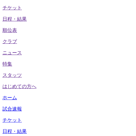
チケット
日程・結果
順位表
クラブ
ニュース
特集
スタッツ
はじめての方へ
ホーム
試合速報
チケット
日程・結果