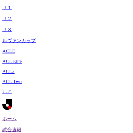
Ｊ１
Ｊ２
Ｊ３
ルヴァンカップ
ACLE
ACL Elite
ACL2
ACL Two
U-21
ホーム
試合速報