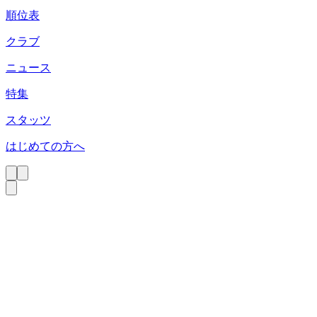
順位表
クラブ
ニュース
特集
スタッツ
はじめての方へ