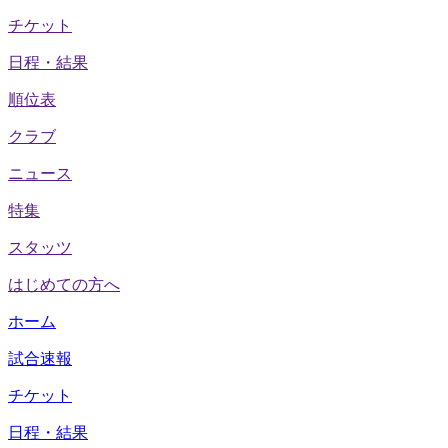
チケット
日程・結果
順位表
クラブ
ニュース
特集
スタッツ
はじめての方へ
ホーム
試合速報
チケット
日程・結果