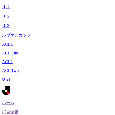
Ｊ１
Ｊ２
Ｊ３
ルヴァンカップ
ACLE
ACL Elite
ACL2
ACL Two
U-21
ホーム
試合速報