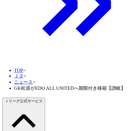
TOP
>
Ｊ３
>
ニュース
>
GK松原がEDO ALL UNITEDへ期限付き移籍【讃岐】
Ｊリーグ公式サービス