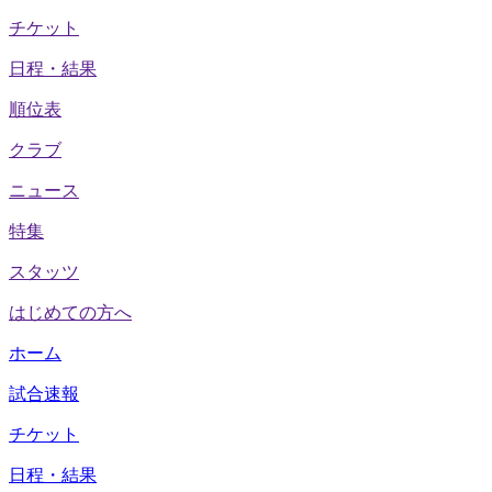
チケット
日程・結果
順位表
クラブ
ニュース
特集
スタッツ
はじめての方へ
ホーム
試合速報
チケット
日程・結果