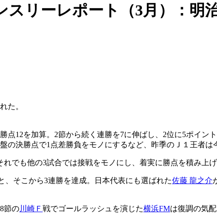
ンスリーレポート（3月）：明
された。
勝点12を加算。2節から続く連勝を7に伸ばし、2位に5ポイ
終盤の決勝点で1点差勝負をモノにするなど、昨季のＪ１王者は
それでも他の3試合では接戦をモノにし、着実に勝点を積み上
と、そこから3連勝を達成。日本代表にも選ばれた
佐藤 龍之介
8節の
川崎Ｆ
戦でゴールラッシュを演じた
横浜FM
は復調の気配