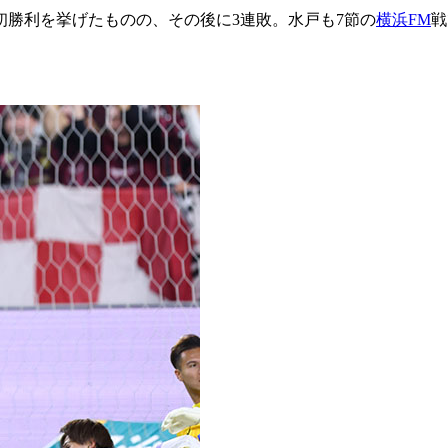
初勝利を挙げたものの、その後に3連敗。水戸も7節の
横浜FM
戦