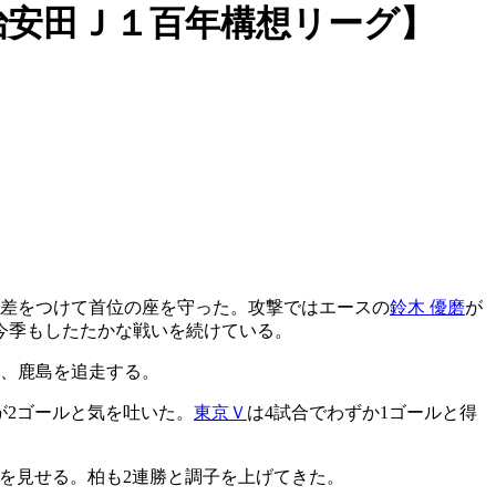
治安田Ｊ１百年構想リーグ】
ント差をつけて首位の座を守った。攻撃ではエースの
鈴木 優磨
が
今季もしたたかな戦いを続けている。
げ、鹿島を追走する。
が2ゴールと気を吐いた。
東京Ｖ
は4試合でわずか1ゴールと得
を見せる。柏も2連勝と調子を上げてきた。