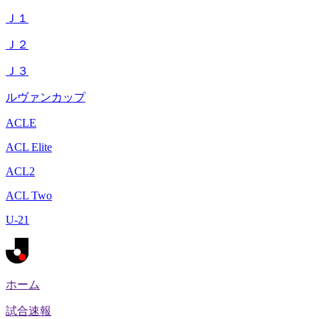
Ｊ１
Ｊ２
Ｊ３
ルヴァンカップ
ACLE
ACL Elite
ACL2
ACL Two
U-21
ホーム
試合速報