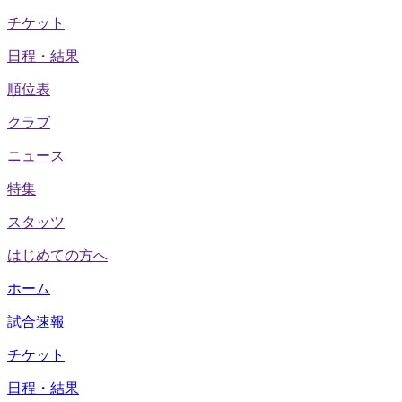
チケット
日程・結果
順位表
クラブ
ニュース
特集
スタッツ
はじめての方へ
ホーム
試合速報
チケット
日程・結果