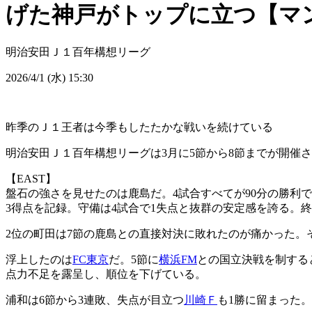
げた神戸がトップに立つ【マ
明治安田Ｊ１百年構想リーグ
2026/4/1 (水) 15:30
昨季のＪ１王者は今季もしたたかな戦いを続けている
明治安田Ｊ１百年構想リーグは3月に5節から8節までが開催
【EAST】
盤石の強さを見せたのは鹿島だ。4試合すべてが90分の勝利で
3得点を記録。守備は4試合で1失点と抜群の安定感を誇る。
2位の町田は7節の鹿島との直接対決に敗れたのが痛かった。
浮上したのは
FC東京
だ。5節に
横浜FM
との国立決戦を制する
点力不足を露呈し、順位を下げている。
浦和は6節から3連敗、失点が目立つ
川崎Ｆ
も1勝に留まった。