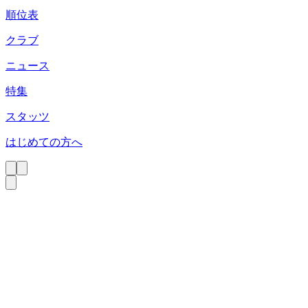
順位表
クラブ
ニュース
特集
スタッツ
はじめての方へ