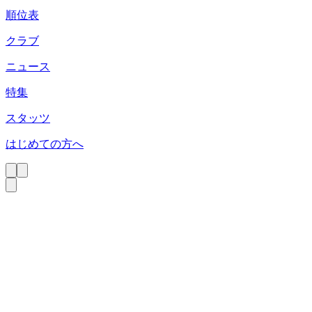
順位表
クラブ
ニュース
特集
スタッツ
はじめての方へ