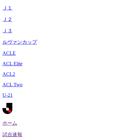
Ｊ１
Ｊ２
Ｊ３
ルヴァンカップ
ACLE
ACL Elite
ACL2
ACL Two
U-21
ホーム
試合速報