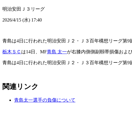
明治安田Ｊ３リーグ
2026/4/15 (水) 17:40
青島は4日に行われた明治安田Ｊ２・Ｊ３百年構想リーグ第9
栃木ＳＣ
は14日、MF
青島 太一
が右膝内側側副靱帯損傷および
青島は4日に行われた明治安田Ｊ２・Ｊ３百年構想リーグ第9
関連リンク
青島太一選手の負傷について