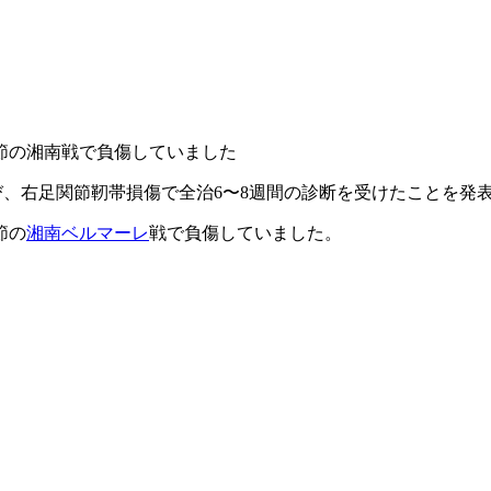
節の湘南戦で負傷していました
、右足関節靭帯損傷で全治6〜8週間の診断を受けたことを発
節の
湘南ベルマーレ
戦で負傷していました。