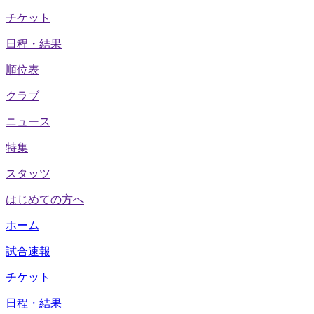
チケット
日程・結果
順位表
クラブ
ニュース
特集
スタッツ
はじめての方へ
ホーム
試合速報
チケット
日程・結果