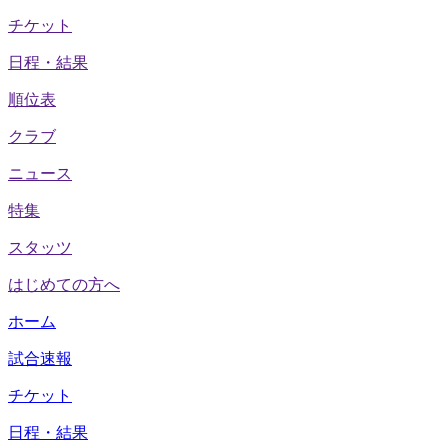
チケット
日程・結果
順位表
クラブ
ニュース
特集
スタッツ
はじめての方へ
ホーム
試合速報
チケット
日程・結果