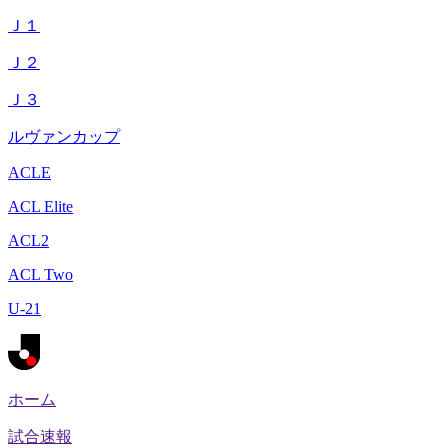
Ｊ１
Ｊ２
Ｊ３
ルヴァンカップ
ACLE
ACL Elite
ACL2
ACL Two
U-21
ホーム
試合速報