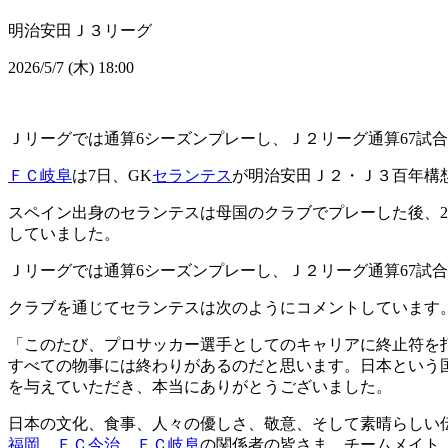
明治安田Ｊ３リーグ
2026/5/7 (木) 18:00
Ｊリーグでは通算6シーズンプレーし、Ｊ２リーグ通算67試合、
ＦＣ岐阜
は7日、GK
セランテス
が明治安田Ｊ２・Ｊ３百年構
スペイン出身のセランテスは母国のクラブでプレーした後、20
していました。
Ｊリーグでは通算6シーズンプレーし、Ｊ２リーグ通算67試合、
クラブを通じてセランテスは次のようにコメントしています
「このたび、プロサッカー選手としてのキャリアに終止符を
すべての物事には終わりがあるのだと思います。日本という
を与えていただき、本当にありがとうございました。
日本の文化、食事、人々の優しさ、敬意、そして素晴らしい
福岡
、
ＦＣ今治
、
ＦＣ岐阜
の関係者の皆さま、チームメイト