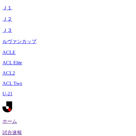
Ｊ１
Ｊ２
Ｊ３
ルヴァンカップ
ACLE
ACL Elite
ACL2
ACL Two
U-21
ホーム
試合速報