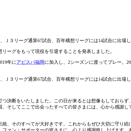
Ｊ３リーグ通算67試合、百年構想リーグには14試合に出場しま
想リーグをもって現役を引退することを発表しました。
19年に
アビスパ福岡
に加入し、2シーズンに渡ってプレー。20
Ｊ３リーグ通算67試合、百年構想リーグには14試合に出場しま
。
打つ決断をいたしました。この日が来るとは想像もしておらず
国、そしてここで出会ったすべての皆さまには、心から感謝し
伝統、そのすべてが大好きです。これからもぜひ大切に守り続
、ファン・サポーターの皆さまに、心より感謝申し上げます。