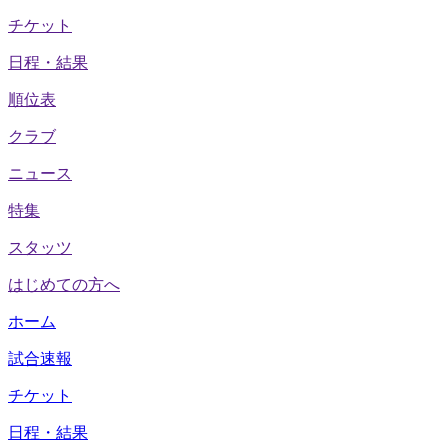
チケット
日程・結果
順位表
クラブ
ニュース
特集
スタッツ
はじめての方へ
ホーム
試合速報
チケット
日程・結果