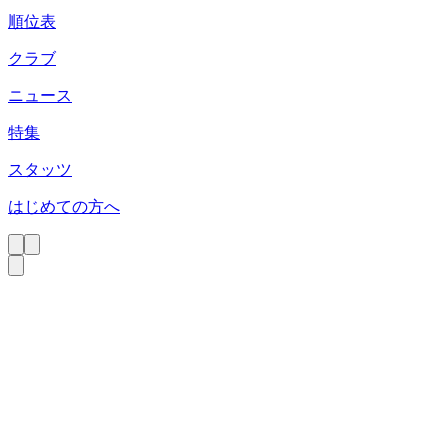
順位表
クラブ
ニュース
特集
スタッツ
はじめての方へ