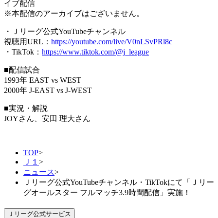
イブ配信
※本配信のアーカイブはございません。
・Ｊリーグ公式YouTubeチャンネル
視聴用URL：
https://youtube.com/live/V0nLSvPRl8c
・TikTok：
https://www.tiktok.com/@j_league
■配信試合
1993年 EAST vs WEST
2000年 J-EAST vs J-WEST
■実況・解説
JOYさん、安田 理大さん
TOP
>
Ｊ１
>
ニュース
>
Ｊリーグ公式YouTubeチャンネル・TikTokにて「Ｊリー
グオールスター フルマッチ3.9時間配信」実施！
Ｊリーグ公式サービス