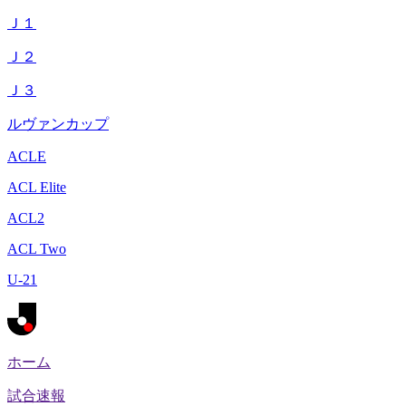
Ｊ１
Ｊ２
Ｊ３
ルヴァンカップ
ACLE
ACL Elite
ACL2
ACL Two
U-21
ホーム
試合速報