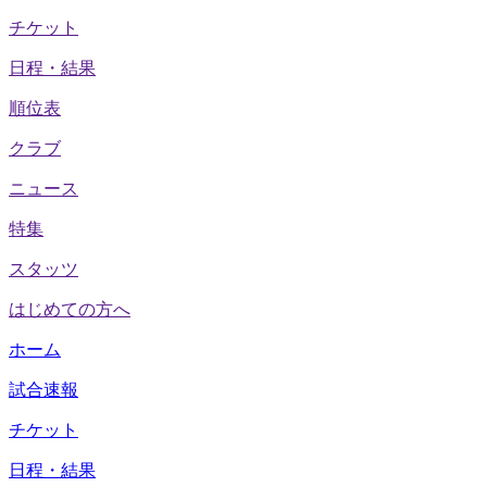
チケット
日程・結果
順位表
クラブ
ニュース
特集
スタッツ
はじめての方へ
ホーム
試合速報
チケット
日程・結果