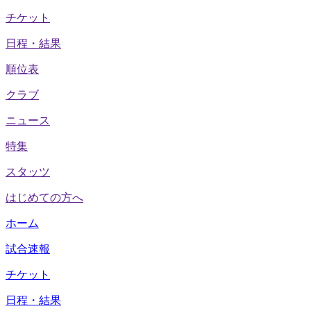
チケット
日程・結果
順位表
クラブ
ニュース
特集
スタッツ
はじめての方へ
ホーム
試合速報
チケット
日程・結果