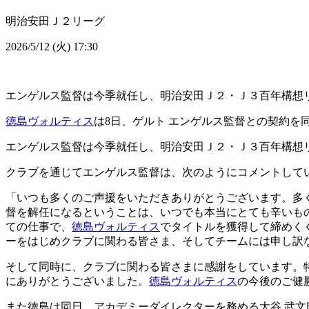
明治安田Ｊ２リーグ
2026/5/12 (火) 17:30
エンゲルス監督は今季就任し、明治安田Ｊ２・Ｊ３百年構想リー
徳島ヴォルティス
は8日、ゲルト エンゲルス監督との契約を
エンゲルス監督は今季就任し、明治安田Ｊ２・Ｊ３百年構想リー
クラブを通じてエンゲルス監督は、次のようにコメントして
「いつも多くのご声援をいただきありがとうございます。多
督を解任になるということは、いつでも本当にとても辛いも
ての仕事で、
徳島ヴォルティス
でタイトルを獲得して締めく
ーをはじめクラブに関わる皆さま、そしてチームには申し訳
そして同時に、クラブに関わる皆さまに感謝をしています。
にありがとうございました。
徳島ヴォルティス
の今後のご健
また徳島は同日、アカデミーダイレクターを務める大谷 武