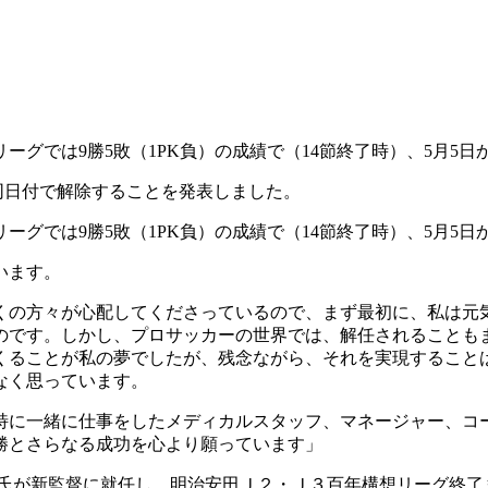
グでは9勝5敗（1PK負）の成績で（14節終了時）、5月5
同日付で解除することを発表しました。
グでは9勝5敗（1PK負）の成績で（14節終了時）、5月5
います。
くの方々が心配してくださっているので、まず最初に、私は元
のです。しかし、プロサッカーの世界では、解任されることも
くることが私の夢でしたが、残念ながら、それを実現すること
なく思っています。
特に一緒に仕事をしたメディカルスタッフ、マネージャー、コ
勝とさらなる成功を心より願っています」
文氏が新監督に就任し、明治安田Ｊ２・Ｊ３百年構想リーグ終了