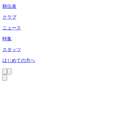
順位表
クラブ
ニュース
特集
スタッツ
はじめての方へ