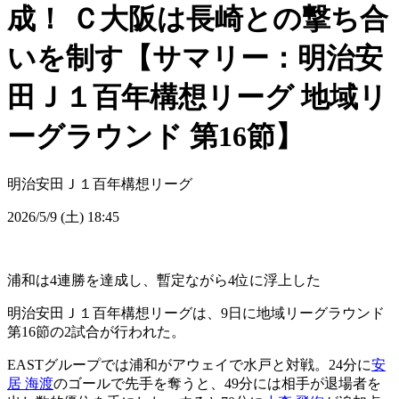
成！ Ｃ大阪は長崎との撃ち合
いを制す【サマリー：明治安
田Ｊ１百年構想リーグ 地域リ
ーグラウンド 第16節】
明治安田Ｊ１百年構想リーグ
2026/5/9 (土) 18:45
浦和は4連勝を達成し、暫定ながら4位に浮上した
明治安田Ｊ１百年構想リーグは、9日に地域リーグラウンド
第16節の2試合が行われた。
EASTグループでは浦和がアウェイで水戸と対戦。24分に
安
居 海渡
のゴールで先手を奪うと、49分には相手が退場者を