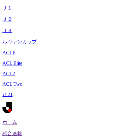
Ｊ１
Ｊ２
Ｊ３
ルヴァンカップ
ACLE
ACL Elite
ACL2
ACL Two
U-21
ホーム
試合速報