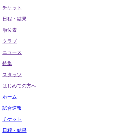
チケット
日程・結果
順位表
クラブ
ニュース
特集
スタッツ
はじめての方へ
ホーム
試合速報
チケット
日程・結果