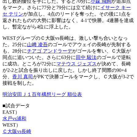
出し数的優位を手にした。すると70分に
小森 飛絢
が追加点
をマーク。さらに77分と79分には立て続けに
イサーク キー
セ テリン
が加点し、4点のリードを奪った。その後に1点を
返されたものの大勢に影響はなく、4-1で快勝。4連勝を達成
し、暫定ながら4位に浮上した。
WESTグループのＣ大阪vs長崎は、激しい撃ち合いとなっ
た。25分に
山﨑 凌吾
のゴールでアウェイの長崎が先制する
も、28分に
チアゴ アンドラーデ
がゴールを奪い、Ｃ大阪が
同点に追いついた。さらに63分に
田中 駿汰
のゴールで逆転
に成功。ところが72分に
マテウス ジェズス
が決めて、長崎
が2-2と試合を振り出しに戻した。しかし終了間際の90+4
分、
香川 真司
がPKで決勝ゴールをマークし、Ｃ大阪が3-2で
接戦を制した。
明治安田Ｊ１百年構想リーグ 順位表
■試合データ
EAST）
水戸vs浦和
WEST）
Ｃ大阪vs長崎