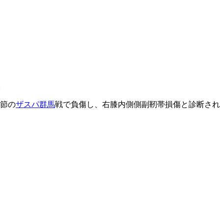
。
5節の
ザスパ群馬
戦で負傷し、右膝内側側副靭帯損傷と診断され