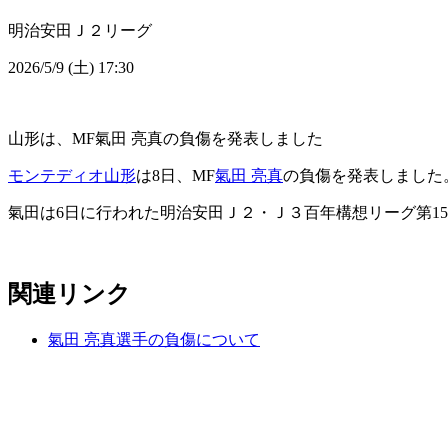
明治安田Ｊ２リーグ
2026/5/9 (土) 17:30
山形は、MF氣田 亮真の負傷を発表しました
モンテディオ山形
は8日、MF
氣田 亮真
の負傷を発表しました
氣田は6日に行われた明治安田Ｊ２・Ｊ３百年構想リーグ第1
関連リンク
氣田 亮真選手の負傷について