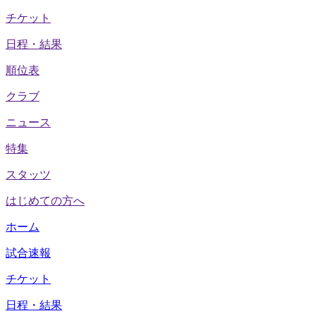
チケット
日程・結果
順位表
クラブ
ニュース
特集
スタッツ
はじめての方へ
ホーム
試合速報
チケット
日程・結果