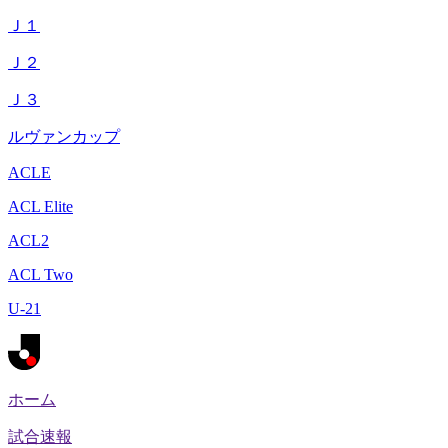
Ｊ１
Ｊ２
Ｊ３
ルヴァンカップ
ACLE
ACL Elite
ACL2
ACL Two
U-21
ホーム
試合速報