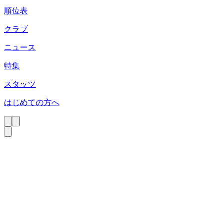
順位表
クラブ
ニュース
特集
スタッツ
はじめての方へ