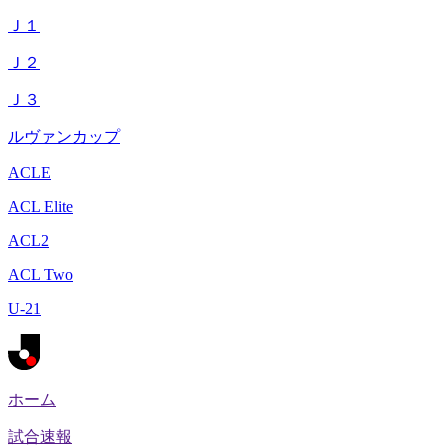
Ｊ１
Ｊ２
Ｊ３
ルヴァンカップ
ACLE
ACL Elite
ACL2
ACL Two
U-21
ホーム
試合速報