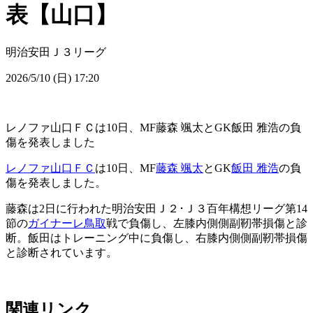
表【山口】
明治安田Ｊ３リーグ
2026/5/10 (日) 17:20
レノファ山口ＦＣは10日、MF藤森 颯太とGK飯田 雅浩の負
傷を発表しました
レノファ山口ＦＣ
は10日、MF
藤森 颯太
とGK
飯田 雅浩
の負
傷を発表しました。
藤森は2日に行われた明治安田Ｊ２･Ｊ３百年構想リーグ第14
節の
ガイナーレ鳥取
戦で負傷し、左膝内側側副靭帯損傷と診
断。飯田はトレーニング中に負傷し、右膝内側側副靭帯損傷
と診断されています。
関連リンク