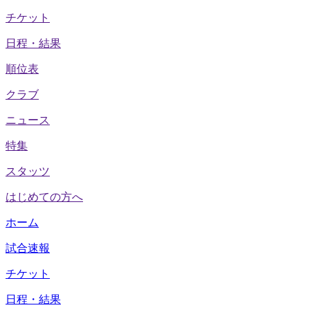
チケット
日程・結果
順位表
クラブ
ニュース
特集
スタッツ
はじめての方へ
ホーム
試合速報
チケット
日程・結果