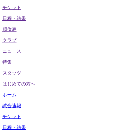
チケット
日程・結果
順位表
クラブ
ニュース
特集
スタッツ
はじめての方へ
ホーム
試合速報
チケット
日程・結果