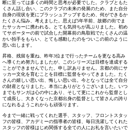
断に至っては多くの時間と思考が必要でした。クラブともた
くさん話し合い、このクラブの未来の発展のため、また自分
自身の現状を更にブラッシュアップするため、何ができるか
たくさん悩み、考えました。思えば5年半前、故郷の街でま
たサッカーに携われる。とても気持ちが高ぶりました。初め
てサポーターの前で試合した開幕前の鳥取戦でたくさんの温
かい拍手をもらい、とても感動したのをついこの前のように
思い出します。
昇格、残留を重ね、昨年3位まで行ったチームを更なる高み
へ導くため努力しましたが、このシリーズは目標を達成する
ことができませんでした。申し訳ありません。京都の街にサ
ッカー文化を育むことを目標に監督をやってきました。たく
さんの嬉しい思い出、悔しい思い出。今となっては全て自分
の財産となりました。本当にありがとうございました。いつ
までもサンガは心の中にあり、そして更にこれから監督とし
て成長し、大きくなった京都出身の監督として皆さんの誇り
になれるようこれからも頑張ります。
今まで一緒に戦ってくれた選手、スタッフ、フロントスタッ
フの皆様、アカデミーの指導者の皆様、毎日洗濯してくれた
スタッフの皆様はじめ関係する全ての人にお礼を言いたいで