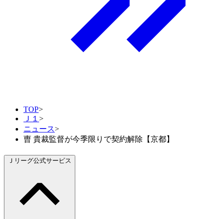
TOP
>
Ｊ１
>
ニュース
>
曺 貴裁監督が今季限りで契約解除【京都】
Ｊリーグ公式サービス