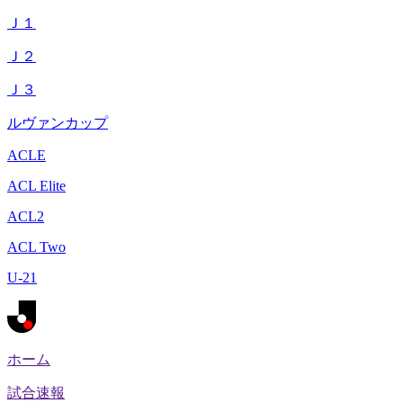
Ｊ１
Ｊ２
Ｊ３
ルヴァンカップ
ACLE
ACL Elite
ACL2
ACL Two
U-21
ホーム
試合速報