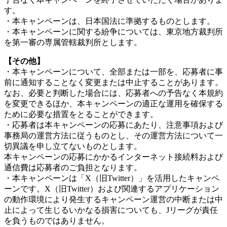
す。
・本キャンペーンは、日本国法に準拠するものとします。
・本キャンペーンに関する紛争については、東京地方裁判所
を第一審の専属管轄裁判所とします。
【その他】
・本キャンペーンについて、全部または一部を、応募者に事
前に通知することなく変更または中止することがあります。
なお、必要と判断した場合には、応募者への予告なく本規約
を変更できるほか、本キャンペーンの適正な運用を確保する
ために必要な措置をとることができます。
・応募者は本キャンペーンの応募にあたり、注意事項および
事務局の運営方法に従うものとし、その運営方法について一
切異議を申し立てないものとします。
本キャンペーンの応募にかかるインターネット接続料および
通信費は応募者のご負担となります。
・本キャンペーンは「X（旧Twitter）」を活用したキャンペ
ーンです。X（旧Twitter）および関連するアプリケーション
の動作環境により発生するキャンペーン運営の中断または中
止によって生じるいかなる損害についても、Jリーグが責任
を負うものではありません。