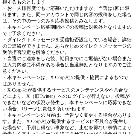
担するものとします。
・お一人様何度でもご応募いただけますが、当選は1回に限
ります。また、同一アカウントで同じ内容の投稿をした場合
は、その中の一つのみを応募投稿とみなします。
・本キャンペーン応募期間外での投稿は対象外となりますの
でご了承ください。
・ダイレクトメッセージを受信拒否設定している場合、詳細
のご連絡ができません。あらかじめダイレクトメッセージの
受信拒否設定を解除ください。
・当選のご連絡をした後、期日までにご返信がない場合また
は入力内容に不備がある場合は当選無効となりますのでご注
意ください。
・本キャンペーンは、X Corp.社の提供・協賛によるもので
はありません。
・X Corp.社が提供するサービスのメンテナンスや不具合な
どにより、X（旧Twitter）へのログインが行えない、投稿が
できないなどの状況が発生し、本キャンペーンに応募できな
い場合、Jリーグは責任を負いかねます。
・本キャンペーンの内容は、予告なく変更する場合がありま
す。また、X Corp.社が提供するサービスに不具合が発生し
た場合や、予期し得ない事象など、止むを得ない事情により
予告なく本キャンペーンを終了させていただく場合がありま