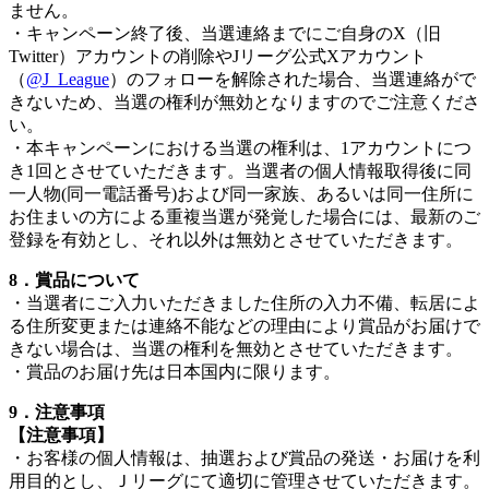
ません。
・キャンペーン終了後、当選連絡までにご自身のX（旧
Twitter）アカウントの削除やJリーグ公式Xアカウント
（
@J_League
）のフォローを解除された場合、当選連絡がで
きないため、当選の権利が無効となりますのでご注意くださ
い。
・本キャンペーンにおける当選の権利は、1アカウントにつ
き1回とさせていただきます。当選者の個人情報取得後に同
一人物(同一電話番号)および同一家族、あるいは同一住所に
お住まいの方による重複当選が発覚した場合には、最新のご
登録を有効とし、それ以外は無効とさせていただきます。
8．賞品について
・当選者にご入力いただきました住所の入力不備、転居によ
る住所変更または連絡不能などの理由により賞品がお届けで
きない場合は、当選の権利を無効とさせていただきます。
・賞品のお届け先は日本国内に限ります。
9．注意事項
【注意事項】
・お客様の個人情報は、抽選および賞品の発送・お届けを利
用目的とし、Ｊリーグにて適切に管理させていただきます。