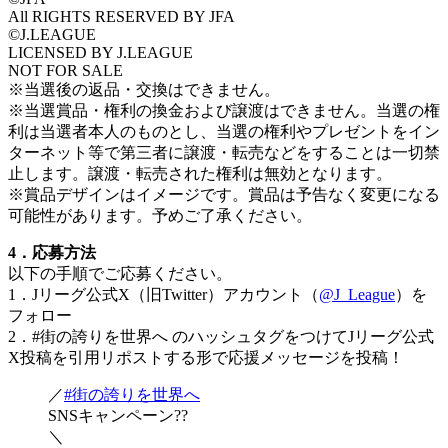
All RIGHTS RESERVED BY JFA
©J.LEAGUE
LICENSED BY J.LEAGUE
NOT FOR SALE
※当選後の返品・交換はできません。
※当選賞品・権利の換金および譲渡はできません。当選の権
利は当選者本人のものとし、当選の権利やプレゼントをイン
ターネット等で第三者に譲渡・転売などをすることは一切禁
止します。譲渡・転売された権利は無効となります。
※賞品デザインはイメージです。賞品は予告なく変更になる
可能性があります。予めご了承ください。
4．応募方法
以下の手順でご応募ください。
1．Jリーグ公式X（旧Twitter）アカウント（
@J_League
）を
フォロー
2．#街の誇りを世界へ のハッシュタグをつけてJリーグ公式
X投稿を引用リポストする形で応援メッセージを投稿！
／
#街の誇りを世界へ
SNSキャンペーン??
＼