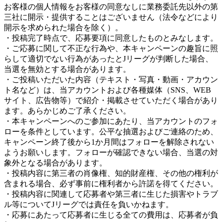
お客様の個人情報をお客様の同意なしに業務委託先以外の第
三社に開示・提供することはございません（法令などにより
開示を求められた場合を除く）。
・投稿完了時点で、応募要項に同意したものとみなします。
・ご応募に関して不正な行為や、本キャンペーンの趣旨に照
らして適切でない行為があったとJリーグが判断した場合、
当選を無効とする場合があります。
・ご投稿いただいた内容（テキスト・写真・動画・アカウン
ト名など）は、当アカウントおよび各種媒体（SNS、WEB
サイト、広告物等）で紹介・掲載させていただく場合があり
ます。あらかじめご了承ください。
・本キャンペーンへのご参加にあたり、当アカウントのフォ
ローを条件としています。公平な抽選およびご連絡のため、
キャンペーン終了後から1か月間はフォローを解除されない
ようお願いします。フォローが確認できない場合、当選の対
象外となる場合があります。
・投稿内容に第三者の肖像権、知的財産権、その他の権利が
含まれる場合、必ず事前に権利者から許諾を得てください。
・投稿内容に関連して応募者や第三者に生じた損害やトラブ
ル等についてJリーグでは責任を負いかねます。
・応募にあたって応募者に生じる全ての費用は、応募者が負