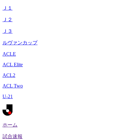
Ｊ１
Ｊ２
Ｊ３
ルヴァンカップ
ACLE
ACL Elite
ACL2
ACL Two
U-21
ホーム
試合速報