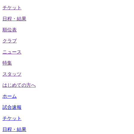
チケット
日程・結果
順位表
クラブ
ニュース
特集
スタッツ
はじめての方へ
ホーム
試合速報
チケット
日程・結果