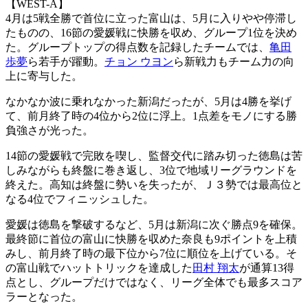
【WEST-A】
4月は5戦全勝で首位に立った富山は、5月に入りやや停滞し
たものの、16節の愛媛戦に快勝を収め、グループ1位を決め
た。グループトップの得点数を記録したチームでは、
亀田
歩夢
ら若手が躍動。
チョン ウヨン
ら新戦力もチーム力の向
上に寄与した。
なかなか波に乗れなかった新潟だったが、5月は4勝を挙げ
て、前月終了時の4位から2位に浮上。1点差をモノにする勝
負強さが光った。
14節の愛媛戦で完敗を喫し、監督交代に踏み切った徳島は苦
しみながらも終盤に巻き返し、3位で地域リーグラウンドを
終えた。高知は終盤に勢いを失ったが、Ｊ３勢では最高位と
なる4位でフィニッシュした。
愛媛は徳島を撃破するなど、5月は新潟に次ぐ勝点9を確保。
最終節に首位の富山に快勝を収めた奈良も9ポイントを上積
みし、前月終了時の最下位から7位に順位を上げている。そ
の富山戦でハットトリックを達成した
田村 翔太
が通算13得
点とし、グループだけではなく、リーグ全体でも最多スコア
ラーとなった。