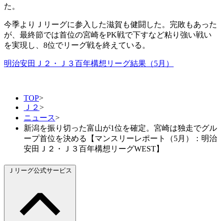
た。
今季よりＪリーグに参入した滋賀も健闘した。完敗もあった
が、最終節では首位の宮崎をPK戦で下すなど粘り強い戦い
を実現し、8位でリーグ戦を終えている。
明治安田Ｊ２・Ｊ３百年構想リーグ結果（5月）
TOP
>
Ｊ２
>
ニュース
>
新潟を振り切った富山が1位を確定。宮崎は独走でグル
ープ首位を決める【マンスリーレポート（5月）：明治
安田Ｊ２・Ｊ３百年構想リーグWEST】
Ｊリーグ公式サービス