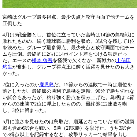
宮崎はグループ最多得点、最少失点と攻守両面で他チームを
圧倒した
4月は5戦全勝とし、首位に立っていた宮崎は14節の鳥栖戦に
敗れたものの、続く琉球戦に勝利を収め、3試合を残して1位
を決めた。グループ最多得点、最少失点と攻守両面で他チー
ムを圧倒。最終的に2位に14ポイント差をつける独走だっ
た。エースの
橋本 啓吾
を怪我で欠くなか、新戦力の
土信田
悠生
が奮起し、グループ得点王に輝く活躍を見せたのも大き
かった。
2位に入ったのか
鹿児島
だ。15節からの連敗で一時は順位を
落としたが、最終節の勝利で鳥栖を逆転。90分で勝ち切れな
い試合もあったが、粘り強く勝点を積み上げた。鳥栖は14節
からの3連勝で2位に浮上したものの、最終盤に2連敗を喫
し、3位に留まった。
5月に強さを見せたのは鳥取だ。順延となっていた9節の滋賀
戦も含め6試合を戦い、5勝（2PK勝）を挙げた。うち3試合
で3得点以上を記録するなど、攻撃サッカーで結果を出し