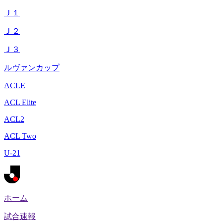
Ｊ１
Ｊ２
Ｊ３
ルヴァンカップ
ACLE
ACL Elite
ACL2
ACL Two
U-21
ホーム
試合速報