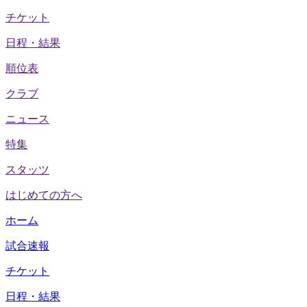
チケット
日程・結果
順位表
クラブ
ニュース
特集
スタッツ
はじめての方へ
ホーム
試合速報
チケット
日程・結果