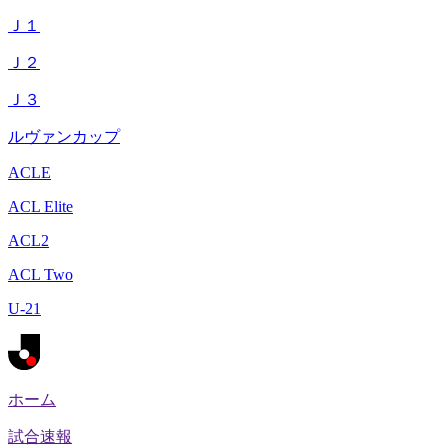
Ｊ１
Ｊ２
Ｊ３
ルヴァンカップ
ACLE
ACL Elite
ACL2
ACL Two
U-21
ホーム
試合速報