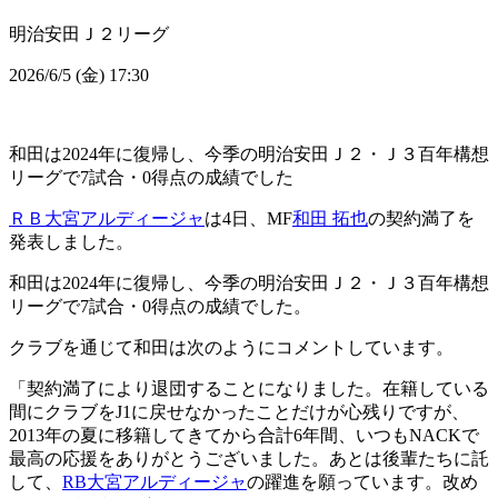
明治安田Ｊ２リーグ
2026/6/5 (金) 17:30
和田は2024年に復帰し、今季の明治安田Ｊ２・Ｊ３百年構想
リーグで7試合・0得点の成績でした
ＲＢ大宮アルディージャ
は4日、MF
和田 拓也
の契約満了を
発表しました。
和田は2024年に復帰し、今季の明治安田Ｊ２・Ｊ３百年構想
リーグで7試合・0得点の成績でした。
クラブを通じて和田は次のようにコメントしています。
「契約満了により退団することになりました。在籍している
間にクラブをJ1に戻せなかったことだけが心残りですが、
2013年の夏に移籍してきてから合計6年間、いつもNACKで
最高の応援をありがとうございました。あとは後輩たちに託
して、
RB大宮アルディージャ
の躍進を願っています。改め