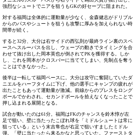
強烈なシュートでニアを狙うもGKの好セーブに阻まれた。
対する福岡は全体的に運動量が少なく、金森健志がドリブル
からのパスやシュートを狙うも攻撃に厚みを加えられない時
間帯が続く。
すると32分、大分は右サイドの西弘則が最終ライン裏のスペ
ースへスルーパスを出し、ウェーブの動きでタイミングを合
わせて抜け出した岡本英也が倒されてPKを獲得する。しか
し、これを岡本がクロスバーに当ててしまい、先制点を奪う
ことはできなかった。
後半は一転して福岡ペースに。大分は攻守に奮闘していたダ
ニエルをハーフタイムに下げ、他の選手にキャンプの疲れが
出たこともあって運動量が激減。前線からのプレスをロング
ボールでかわされ、セカンドボールを拾えなくなったことで
押し込まれる展開となる。
試合が動いたのは61分。福岡はFKのチャンスを鈴木惇が左
足で狙い、壁に当たったこぼれ球を「ミドルシュートは常に
狙っている」という末吉隼也が右足で狙いすましたミドル
弾。「壁に当たったら来るかなと思っていた。ファーストタ