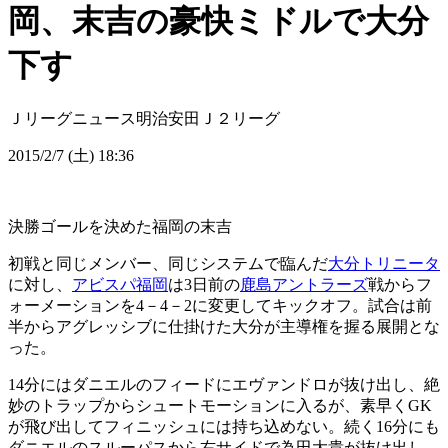
岡、末吉の豪快ミドルで大分
下す
Ｊリーグニュース
明治安田Ｊ２リーグ
2015/2/7 (土) 18:36
決勝ゴールを決めた福岡の末吉
初戦と同じメンバー、同じシステムで臨んだ
大分トリニータ
に対し、
アビスパ福岡
は3日前の
鹿島アントラーズ
戦からフ
ォーメーションを4－4－2に変更してキックオフ。試合は前
半からアグレッシブに仕掛けた大分が主導権を握る展開とな
った。
14分にはダニエルのフィードにエヴァンドロが抜け出し、絶
妙のトラップからシュートモーションに入るが、素早くGK
が飛び出してフィニッシュには持ち込めない。続く16分にも
ダニエルのスルーパスから右サイドで為田大貴が抜け出し、