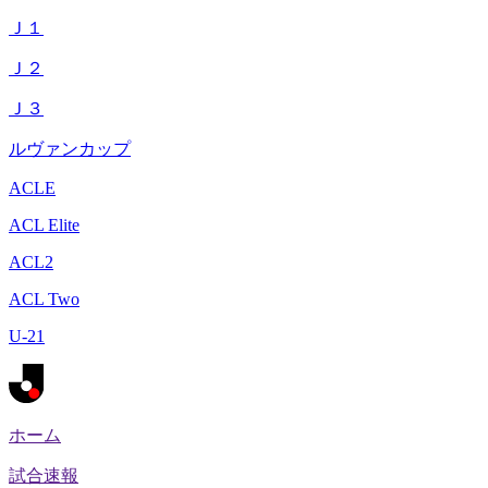
Ｊ１
Ｊ２
Ｊ３
ルヴァンカップ
ACLE
ACL Elite
ACL2
ACL Two
U-21
ホーム
試合速報