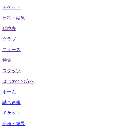
チケット
日程・結果
順位表
クラブ
ニュース
特集
スタッツ
はじめての方へ
ホーム
試合速報
チケット
日程・結果