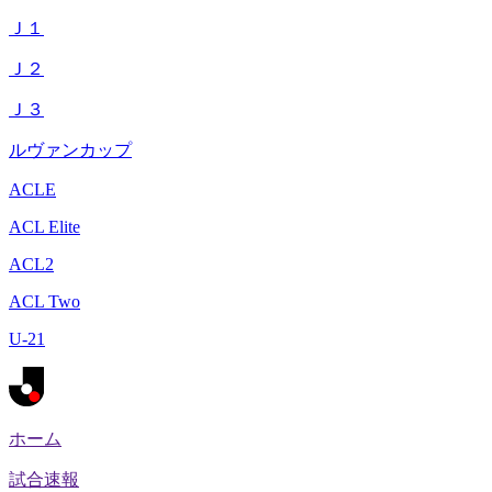
Ｊ１
Ｊ２
Ｊ３
ルヴァンカップ
ACLE
ACL Elite
ACL2
ACL Two
U-21
ホーム
試合速報