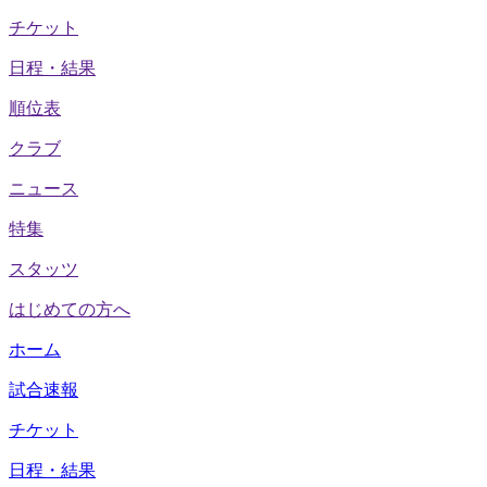
チケット
日程・結果
順位表
クラブ
ニュース
特集
スタッツ
はじめての方へ
ホーム
試合速報
チケット
日程・結果