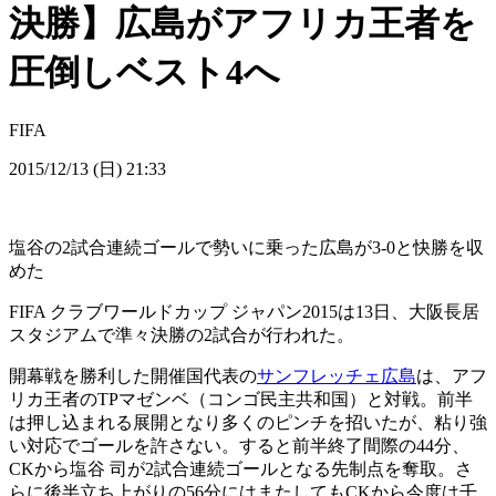
決勝】広島がアフリカ王者を
圧倒しベスト4へ
FIFA
2015/12/13 (日) 21:33
塩谷の2試合連続ゴールで勢いに乗った広島が3-0と快勝を収
めた
FIFA クラブワールドカップ ジャパン2015は13日、大阪長居
スタジアムで準々決勝の2試合が行われた。
開幕戦を勝利した開催国代表の
サンフレッチェ広島
は、アフ
リカ王者のTPマゼンベ（コンゴ民主共和国）と対戦。前半
は押し込まれる展開となり多くのピンチを招いたが、粘り強
い対応でゴールを許さない。すると前半終了間際の44分、
CKから塩谷 司が2試合連続ゴールとなる先制点を奪取。さ
らに後半立ち上がりの56分にはまたしてもCKから今度は千