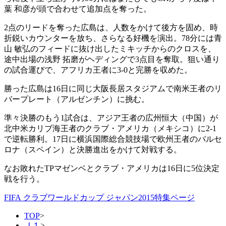
葉 和彦が頭で合わせて追加点を奪った。
2点のリードを奪った広島は、人数をかけて後方を固め、時
折鋭いカウンターを放ち、さらなる好機を演出。78分には青
山 敏弘のフィードに抜け出したミキッチからのクロスを、
途中出場の浅野 拓磨がヘディングで3点目を奪取。狙い通り
の試合運びで、アフリカ王者に3-0と完勝を収めた。
勝った広島は16日に同じ大阪長居スタジアムで南米王者のリ
バープレート（アルゼンチン）に挑む。
準々決勝のもう1試合は、アジア王者の広州恒大（中国）が
北中米カリブ海王者のクラブ・アメリカ（メキシコ）に2-1
で逆転勝利。17日に横浜国際総合競技場で欧州王者のバルセ
ロナ（スペイン）と決勝進出をかけて対戦する。
なお敗れたTPマゼンベとクラブ・アメリカは16日に5位決定
戦を行う。
FIFA クラブワールドカップ ジャパン2015特集ページ
TOP
>
Ｊ１
>