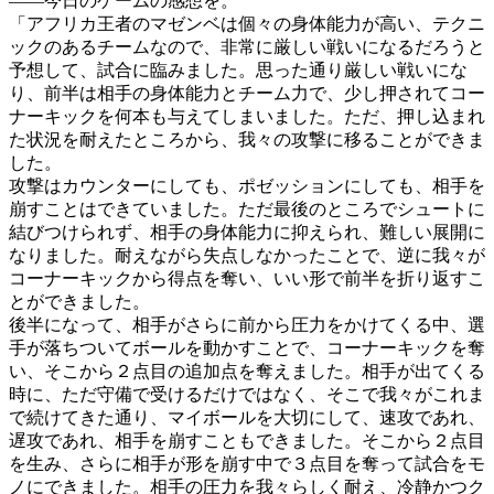
――今日のゲームの感想を。
「アフリカ王者のマゼンベは個々の身体能力が高い、テクニ
ックのあるチームなので、非常に厳しい戦いになるだろうと
予想して、試合に臨みました。思った通り厳しい戦いにな
り、前半は相手の身体能力とチーム力で、少し押されてコー
ナーキックを何本も与えてしまいました。ただ、押し込まれ
た状況を耐えたところから、我々の攻撃に移ることができま
した。
攻撃はカウンターにしても、ポゼッションにしても、相手を
崩すことはできていました。ただ最後のところでシュートに
結びつけられず、相手の身体能力に抑えられ、難しい展開に
なりました。耐えながら失点しなかったことで、逆に我々が
コーナーキックから得点を奪い、いい形で前半を折り返すこ
とができました。
後半になって、相手がさらに前から圧力をかけてくる中、選
手が落ちついてボールを動かすことで、コーナーキックを奪
い、そこから２点目の追加点を奪えました。相手が出てくる
時に、ただ守備で受けるだけではなく、そこで我々がこれま
で続けてきた通り、マイボールを大切にして、速攻であれ、
遅攻であれ、相手を崩すこともできました。そこから２点目
を生み、さらに相手が形を崩す中で３点目を奪って試合をモ
ノにできました。相手の圧力を我々らしく耐え、冷静かつク