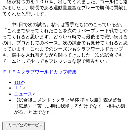
「彼が持つ力を１００％、出してくれました。ゴールにも絡
みましたし、特長である運動量豊富なプレーで勝利に貢献し
てくれたと思います」
――中2日で次の試合。粘りは選手たちにのこっているか。
「これまでやってくれたことを次のリバープレート戦でもや
ってくれると思います。どういう時でも最後まで戦い続ける
のは、プロとしてのベース。次の試合でも見せてくれると思
っています。これまでのシーズンもクラブワールドカップ
も、選手を入れ替えながら闘ってきました。次の試合でも、
チームとして少しでもフレッシュな形で臨みたい」
ＦＩＦＡクラブワールドカップ特集
TOP
>
Ｊ１
>
ニュース
>
【試合後コメント：クラブＷ杯 準々決勝】森保監督
（広島）「苦しい時に我慢するだけでなく、相手の嫌
がることはできた」
Ｊリーグ公式サービス