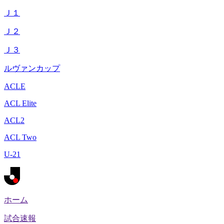
Ｊ１
Ｊ２
Ｊ３
ルヴァンカップ
ACLE
ACL Elite
ACL2
ACL Two
U-21
ホーム
試合速報