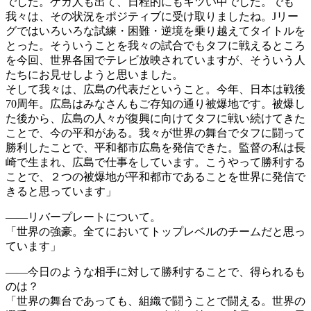
でした。ケガ人も出て、日程的にもキツい中でした。でも
我々は、その状況をポジティブに受け取りましたね。Jリー
グではいろいろな試練・困難・逆境を乗り越えてタイトルを
とった。そういうことを我々の試合でもタフに戦えるところ
を今回、世界各国でテレビ放映されていますが、そういう人
たちにお見せしようと思いました。
そして我々は、広島の代表だということ。今年、日本は戦後
70周年。広島はみなさんもご存知の通り被爆地です。被爆し
た後から、広島の人々が復興に向けてタフに戦い続けてきた
ことで、今の平和がある。我々が世界の舞台でタフに闘って
勝利したことで、平和都市広島を発信できた。監督の私は長
崎で生まれ、広島で仕事をしています。こうやって勝利する
ことで、２つの被爆地が平和都市であることを世界に発信で
きると思っています」
――リバープレートについて。
「世界の強豪。全てにおいてトップレベルのチームだと思っ
ています」
――今日のような相手に対して勝利することで、得られるも
のは？
「世界の舞台であっても、組織で闘うことで闘える。世界の