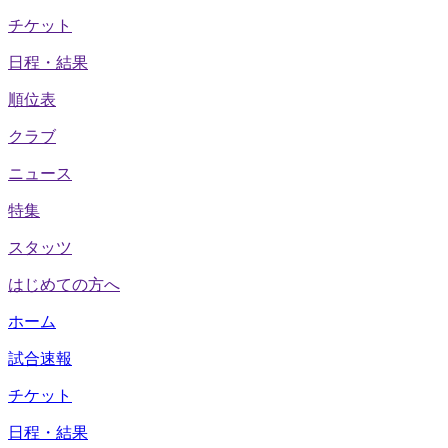
チケット
日程・結果
順位表
クラブ
ニュース
特集
スタッツ
はじめての方へ
ホーム
試合速報
チケット
日程・結果