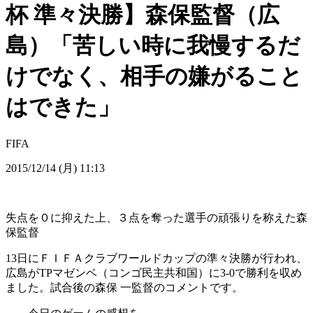
杯 準々決勝】森保監督（広
島）「苦しい時に我慢するだ
けでなく、相手の嫌がること
はできた」
FIFA
2015/12/14 (月) 11:13
失点を０に抑えた上、３点を奪った選手の頑張りを称えた森
保監督
13日にＦＩＦＡクラブワールドカップの準々決勝が行われ、
広島がTPマゼンベ（コンゴ民主共和国）に3-0で勝利を収め
ました。試合後の森保 一監督のコメントです。