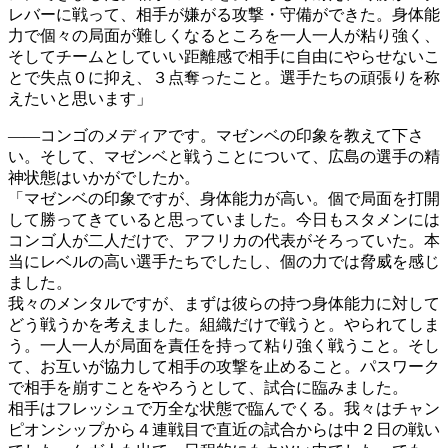
レバーに戦って、相手が嫌がる攻撃・守備ができた。身体能
力で個々の局面が難しくなるところを一人一人が粘り強く、
そしてチームとしていい距離感で相手に自由にやらせないこ
とで失点０に抑え、３点奪ったこと。選手たちの頑張りを称
えたいと思います」
――コンゴのメディアです。マゼンベの印象を教えて下さ
い。そして、マゼンベと戦うことについて、広島の選手の精
神状態はいかがでしたか。
「マゼンベの印象ですが、身体能力が高い。個で局面を打開
して勝ってきていると思っていました。今日もスタメンには
コンゴ人が二人だけで、アフリカの代表がそろっていた。本
当にレベルの高い選手たちでしたし、個の力では脅威を感じ
ました。
我々のメンタルですが、まずは彼らの持つ身体能力に対して
どう戦うかを考えました。組織だけで戦うと。やられてしま
う。一人一人が局面を責任を持って粘り強く戦うこと。そし
て、お互いが協力して相手の攻撃を止めること。パスワーク
で相手を崩すことをやろうとして、試合に臨みました。
相手はフレッシュで万全な状態で臨んでくる。我々はチャン
ピオンシップから４連戦目で直近の試合からは中２日の戦い