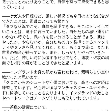
選手たちとわたりあうことで、自信を持って成長できると思
っています」
――ケガ人や日程など、厳しい状況でも今日のような試合が
できたことは、監督にとっても驚き？
「タフな状況でこそ、真価を証明できる。そこにトライして
いこうとは、選手に言っていました。自分たちの思い通りに
いかない時でも、戦い方を使い分けることができる。要は、
やったか、やらないか。自分たちの力を発揮できるメンタリ
ティやタフさを見せてくれた。ただ、もう１つ先に、またも
世界の舞台が待っている。また、しっかりとやっていきた
い。ただ、苦しい時に我慢するだけでなく、速攻・遅攻の場
面でも相手の嫌がることはできたと思います」
――イングランド出身の私から言わせれば、素晴らしい空中
戦だったと思います。
「クロスからのシュートや守備においても、高さへの対応は
練習しています。私も若い頃はマンチェスター・ユナイテッ
ドに留学していたこともありますし、イングランドの激しさ
やハードワークはチームづくりにも取りいれています」
――茶島の活躍について。